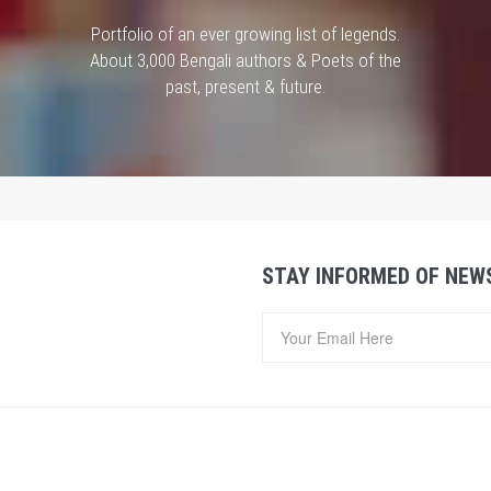
Portfolio of an ever growing list of legends.
About 3,000 Bengali authors & Poets of the
past, present & future.
STAY INFORMED OF NEW