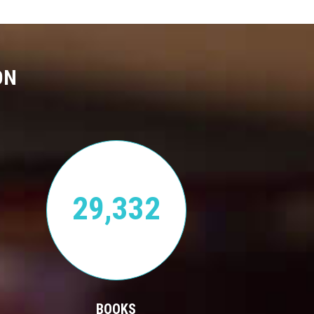
ON
29,332
BOOKS