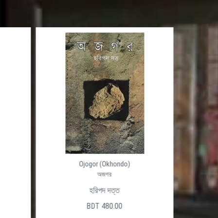
Ojogor (Okhondo)
অজগর
হরিপদ দত্ত
BDT 480.00