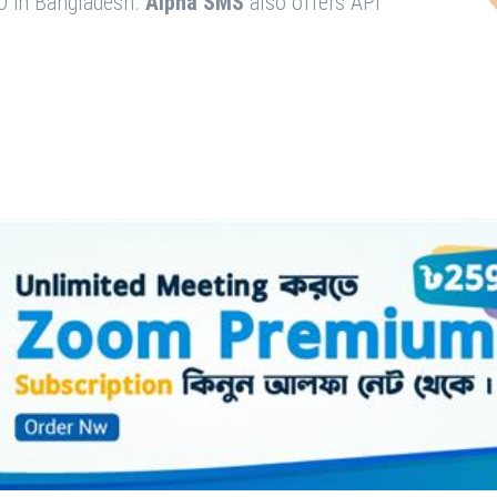
O in Bangladesh.
Alpha SMS
also offers API