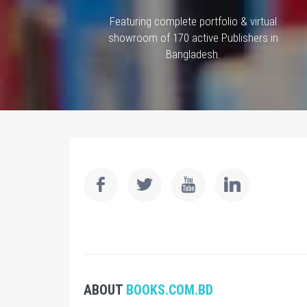
Featuring complete portfolio & virtual
showroom of 170 active Publishers in
Bangladesh.
ABOUT
BOOKS.COM.BD