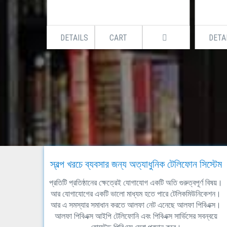
DETAILS
CART
DETA
স্বল্প খরচে ব্যবসার জন্য অত্যাধুনিক টেলিফোন সিস্টেম
প্রতিটি প্রতিষ্ঠানের ক্ষেত্রেই যোগাযোগ একটি অতি গুরুত্বপূর্ণ বিষয়।
আর যোগাযোগের একটি ভালো মাধ্যম হতে পারে টেলিকমিউনিকেশন।
আর এ সমস্যার সমাধান করতে আলফা নেট এনেছে আলফা পিবিএক্স।
আলফা পিবিএক্স আইপি টেলিফোনি এবং পিবিএক্স সার্ভিসের সবন্বয়ে