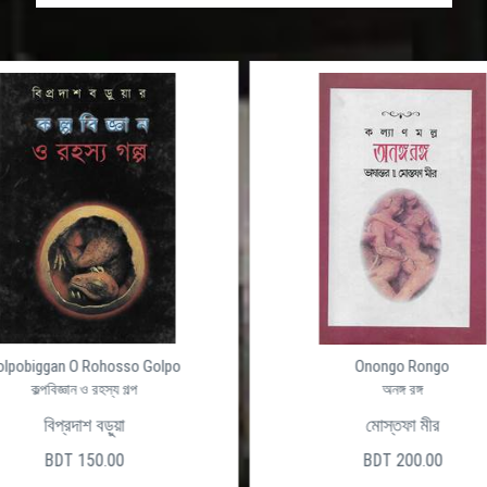
olpobiggan O Rohosso Golpo
Onongo Rongo
কল্পবিজ্ঞান ও রহস্য গল্প
অনঙ্গ রঙ্গ
বিপ্রদাশ বড়ুয়া
মোস্তফা মীর
BDT 150.00
BDT 200.00