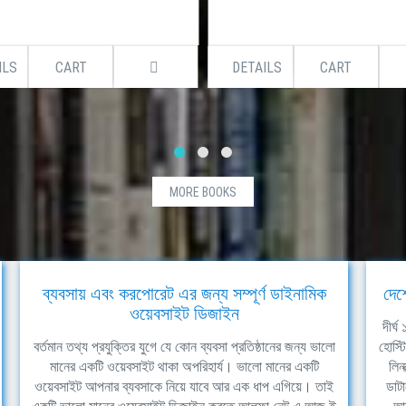
ILS
CART
DETAILS
CART
MORE BOOKS
ব্যবসায় এবং করপোরেট এর জন্য সম্পূর্ণ ডাইনামিক
দেশ
ওয়েবসাইট ডিজাইন
দীর্
বর্তমান তথ্য প্রযুক্তির যুগে যে কোন ব্যবসা প্রতিষ্ঠানের জন্য ভালো
হোস্ট
মানের একটি ওয়েবসাইট থাকা অপরিহার্য। ভালো মানের একটি
লিন
ওয়েবসাইট আপনার ব্যবসাকে নিয়ে যাবে আর এক ধাপ এগিয়ে। তাই
ডাটা