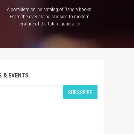
A complete online catalog of Bangla books.
From the everlasting classics to modern
literature of the future generation.
S & EVENTS
SUBSCRIBE