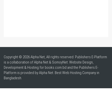
Copyright © 2026 Alpha Net, All rights reserved. Publishers E-Platform
is a collaboration of Alpha Net & SomoyNet.
Website Design
,
Development & Hosting for books.com.bd and the Publishers E-
Platform is provided by Alpha Net. Best
Web Hosting Company in
Bangladesh
.