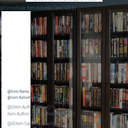
@foreach(var item in books.Take(12)) {
}
@item.Name
@item.NativeName
@(item.Authors().Any()?
item.Authors().First().NativeName:"")
@if(item.SalePrice.HasValue)