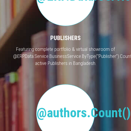
PUBLISHERS
Featuring complete portfolio & virtual showroom of
@ERP.Data.Service.BusinessService.ByType("Publisher").Count
active Publishers in Bangladesh.
@authors.Count()