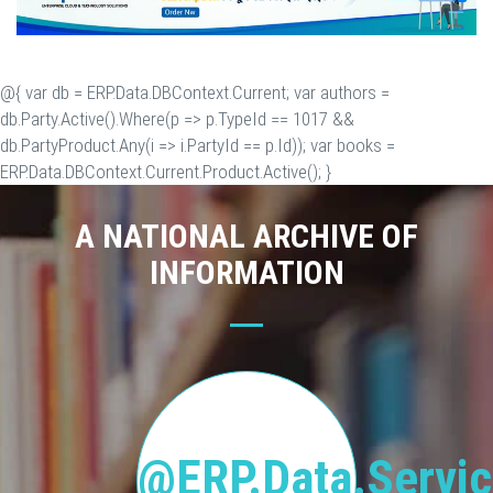
@{ var db = ERP.Data.DBContext.Current; var authors =
db.Party.Active().Where(p => p.TypeId == 1017 &&
db.PartyProduct.Any(i => i.PartyId == p.Id)); var books =
ERP.Data.DBContext.Current.Product.Active(); }
A NATIONAL ARCHIVE OF
INFORMATION
@ERP.Data.Servic