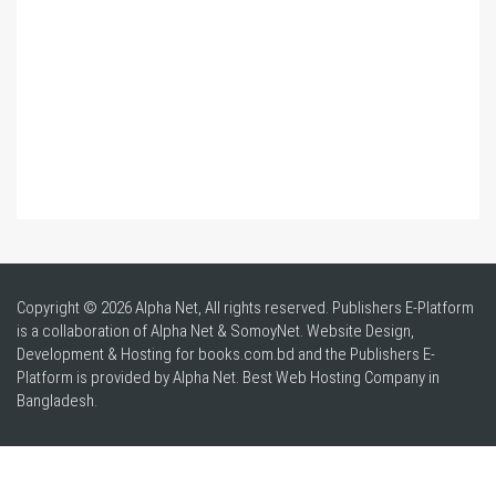
Copyright © 2026 Alpha Net, All rights reserved. Publishers E-Platform
is a collaboration of Alpha Net & SomoyNet.
Website Design
,
Development & Hosting for books.com.bd and the Publishers E-
Platform is provided by Alpha Net. Best
Web Hosting Company in
Bangladesh
.