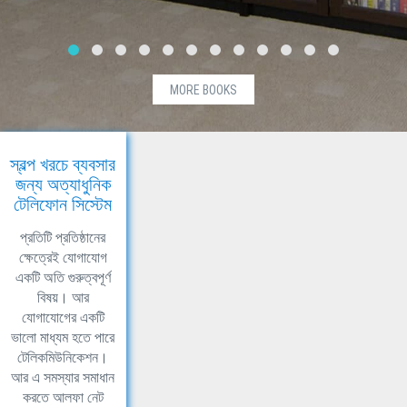
MORE BOOKS
স্বল্প খরচে ব্যবসার
জন্য অত্যাধুনিক
টেলিফোন সিস্টেম
প্রতিটি প্রতিষ্ঠানের
ক্ষেত্রেই যোগাযোগ
একটি অতি গুরুত্বপূর্ণ
বিষয়। আর
যোগাযোগের একটি
ভালো মাধ্যম হতে পারে
টেলিকমিউনিকেশন।
আর এ সমস্যার সমাধান
করতে আলফা নেট