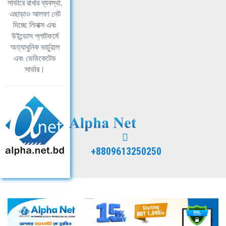
সার্ভারে রাখার ব্যবস্থা,
এছাড়াও আলফা নেট
দিচ্ছে লিনাক্স এবং
উইন্ডোস প্লাটফর্মে
অত্যাধুনিক ভার্চুয়াল
এবং ডেডিকেটেড
সার্ভার।
+8809613250250