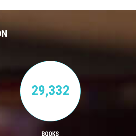
ON
29,332
BOOKS