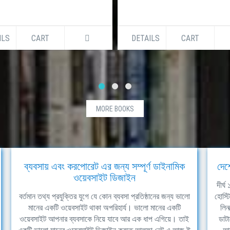
ILS
CART
DETAILS
CART
MORE BOOKS
ব্যবসায় এবং করপোরেট এর জন্য সম্পূর্ণ ডাইনামিক
দেশ
ওয়েবসাইট ডিজাইন
দীর্
বর্তমান তথ্য প্রযুক্তির যুগে যে কোন ব্যবসা প্রতিষ্ঠানের জন্য ভালো
হোস্ট
মানের একটি ওয়েবসাইট থাকা অপরিহার্য। ভালো মানের একটি
লিন
ওয়েবসাইট আপনার ব্যবসাকে নিয়ে যাবে আর এক ধাপ এগিয়ে। তাই
ডাটা