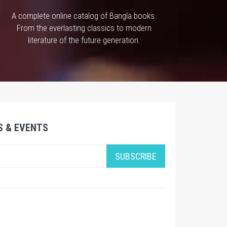
A complete online catalog of Bangla books.
From the everlasting classics to modern
literature of the future generation.
S & EVENTS
SUBSCRIBE