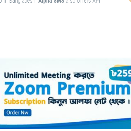
O in Bangladesh.
Alpha SMS
also offers API