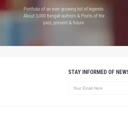
Portfolio of an ever growing list of legends.
About 3,000 Bengali authors & Poets of the
past, present & future.
STAY INFORMED OF NEW