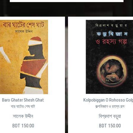
Baro Ghater Shesh Ghat
Kolpobiggan O Rohosso Gol
বার ঘাটের শেষ ঘাট
কল্পবিজ্ঞান ও রহস্য গল্প
সালেক উদ্দীন
বিপ্রদাশ বড়ুয়া
BDT 150.00
BDT 150.00