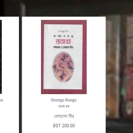
po
Onongo Rongo
অনঙ্গ রঙ্গ
মোস্তফা মীর
BDT 200.00