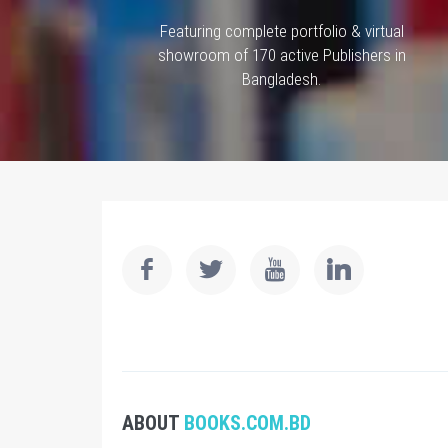
Featuring complete portfolio & virtual
showroom of 170 active Publishers in
Bangladesh.
ABOUT
BOOKS.COM.BD