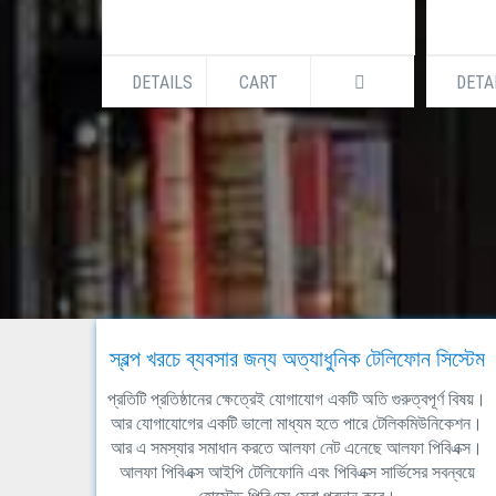
DETAILS
CART
DETA
স্বল্প খরচে ব্যবসার জন্য অত্যাধুনিক টেলিফোন সিস্টেম
প্রতিটি প্রতিষ্ঠানের ক্ষেত্রেই যোগাযোগ একটি অতি গুরুত্বপূর্ণ বিষয়।
আর যোগাযোগের একটি ভালো মাধ্যম হতে পারে টেলিকমিউনিকেশন।
আর এ সমস্যার সমাধান করতে আলফা নেট এনেছে আলফা পিবিএক্স।
আলফা পিবিএক্স আইপি টেলিফোনি এবং পিবিএক্স সার্ভিসের সবন্বয়ে