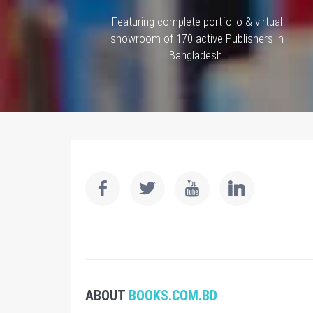
Featuring complete portfolio & virtual
showroom of 170 active Publishers in
Bangladesh.
ABOUT
BOOKS.COM.BD