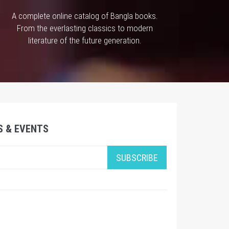
A complete online catalog of Bangla books.
From the everlasting classics to modern
literature of the future generation.
S & EVENTS
SUBSCRIBE