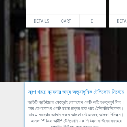
DETAILS
CART
DETA
স্বল্প খরচে ব্যবসার জন্য অত্যাধুনিক টেলিফোন সিস্টেম
প্রতিটি প্রতিষ্ঠানের ক্ষেত্রেই যোগাযোগ একটি অতি গুরুত্বপূর্ণ বিষয়।
আর যোগাযোগের একটি ভালো মাধ্যম হতে পারে টেলিকমিউনিকেশন।
আর এ সমস্যার সমাধান করতে আলফা নেট এনেছে আলফা পিবিএক্স।
আলফা পিবিএক্স আইপি টেলিফোনি এবং পিবিএক্স সার্ভিসের সবন্বয়ে