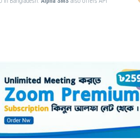
O in Bangladesh.
Alpha SMS
also offers API