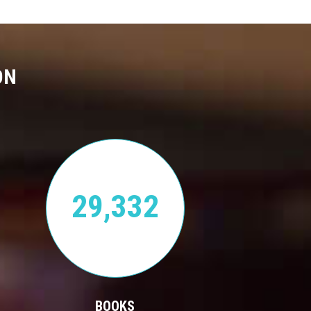
ON
29,332
BOOKS