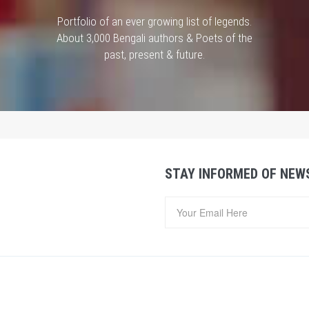
Portfolio of an ever growing list of legends.
About 3,000 Bengali authors & Poets of the
past, present & future.
STAY INFORMED OF NEW