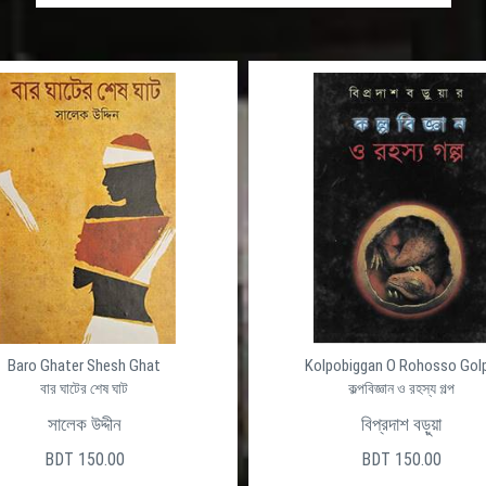
Baro Ghater Shesh Ghat
Kolpobiggan O Rohosso Gol
বার ঘাটের শেষ ঘাট
কল্পবিজ্ঞান ও রহস্য গল্প
সালেক উদ্দীন
বিপ্রদাশ বড়ুয়া
BDT 150.00
BDT 150.00