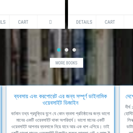
ILS
CART
DETAILS
CART
MORE BOOKS
ব্যবসায় এবং করপোরেট এর জন্য সম্পূর্ণ ডাইনামিক
দেশ
ওয়েবসাইট ডিজাইন
দীর্
বর্তমান তথ্য প্রযুক্তির যুগে যে কোন ব্যবসা প্রতিষ্ঠানের জন্য ভালো
হোস্ট
মানের একটি ওয়েবসাইট থাকা অপরিহার্য। ভালো মানের একটি
লিন
ওয়েবসাইট আপনার ব্যবসাকে নিয়ে যাবে আর এক ধাপ এগিয়ে। তাই
ডাটা