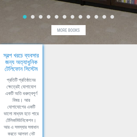
MORE BOOKS
স্বল্প খরচে ব্যবসার
জন্য অত্যাধুনিক
টেলিফোন সিস্টেম
প্রতিটি প্রতিষ্ঠানের
ক্ষেত্রেই যোগাযোগ
একটি অতি গুরুত্বপূর্ণ
বিষয়। আর
যোগাযোগের একটি
ভালো মাধ্যম হতে পারে
টেলিকমিউনিকেশন।
আর এ সমস্যার সমাধান
করতে আলফা নেট