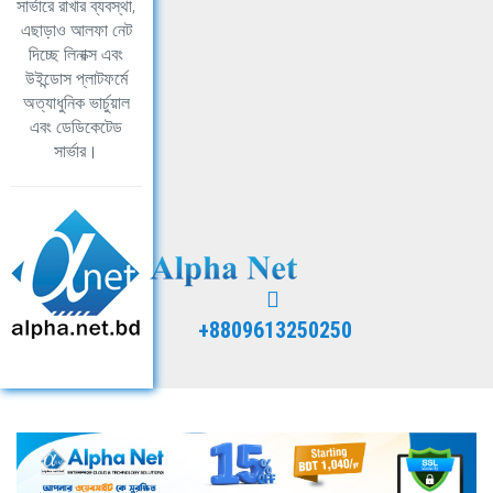
সার্ভারে রাখার ব্যবস্থা,
এছাড়াও আলফা নেট
দিচ্ছে লিনাক্স এবং
উইন্ডোস প্লাটফর্মে
অত্যাধুনিক ভার্চুয়াল
এবং ডেডিকেটেড
সার্ভার।
+8809613250250