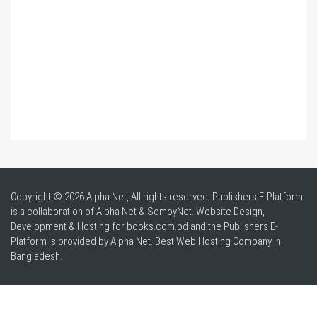
Copyright © 2026 Alpha Net, All rights reserved. Publishers E-Platform
is a collaboration of Alpha Net & SomoyNet.
Website Design
,
Development & Hosting for books.com.bd and the Publishers E-
Platform is provided by Alpha Net. Best
Web Hosting Company in
Bangladesh
.