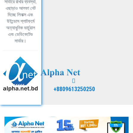
সার্ভারে রাখার ব্যবস্থা,
এছাড়াও আলফা নেট
দিচ্ছে লিনাক্স এবং
উইন্ডোস প্লাটফর্মে
অত্যাধুনিক ভার্চুয়াল
এবং ডেডিকেটেড
সার্ভার।
+8809613250250