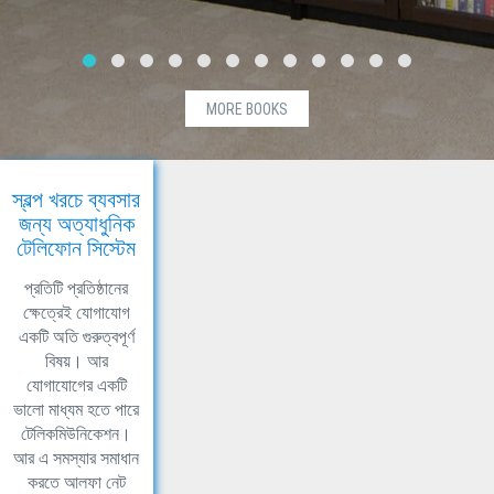
MORE BOOKS
স্বল্প খরচে ব্যবসার
জন্য অত্যাধুনিক
টেলিফোন সিস্টেম
প্রতিটি প্রতিষ্ঠানের
ক্ষেত্রেই যোগাযোগ
একটি অতি গুরুত্বপূর্ণ
বিষয়। আর
যোগাযোগের একটি
ভালো মাধ্যম হতে পারে
টেলিকমিউনিকেশন।
আর এ সমস্যার সমাধান
করতে আলফা নেট