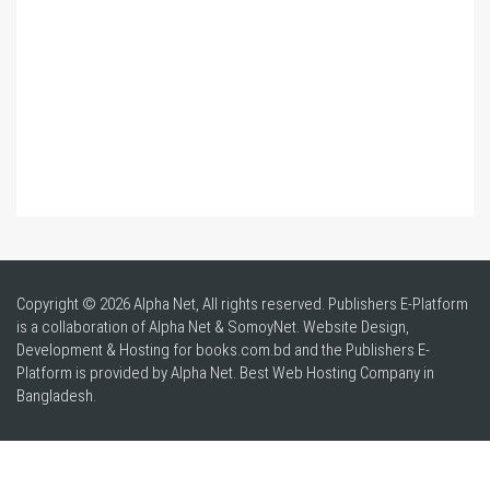
Copyright © 2026 Alpha Net, All rights reserved. Publishers E-Platform
is a collaboration of Alpha Net & SomoyNet.
Website Design
,
Development & Hosting for books.com.bd and the Publishers E-
Platform is provided by Alpha Net. Best
Web Hosting Company in
Bangladesh
.