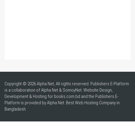
Copyright © 2026 Alpha Net, All rights reserved. Publishers E-Platform
is a collaboration of Alpha Net & SomoyNet.
Website Design
,
Development & Hosting for books.com.bd and the Publishers E-
Platform is provided by Alpha Net. Best
Web Hosting Company in
Bangladesh
.