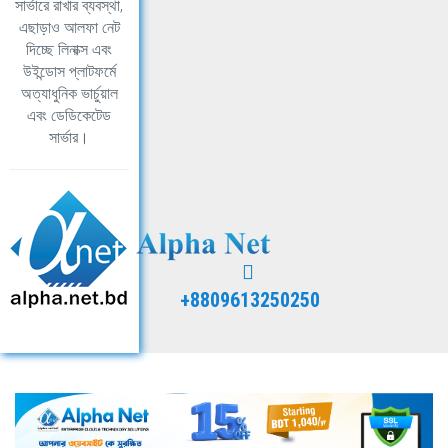
সার্ভারে রাখার ব্যবস্থা,
এছাড়াও আলফা নেট
দিচ্ছে লিনাক্স এবং
উইন্ডোস প্লাটফর্মে
অত্যাধুনিক ভার্চুয়াল
এবং ডেডিকেটেড
সার্ভার।
+8809613250250