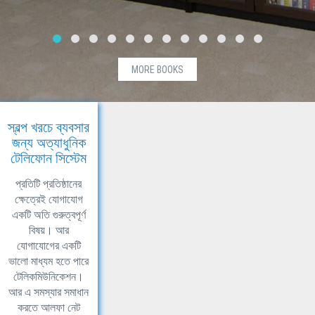
MORE BOOKS
স্বল্প খরচে ব্যবসার
জন্য অত্যাধুনিক
টেলিফোন সিস্টেম
প্রতিটি প্রতিষ্ঠানের
ক্ষেত্রেই যোগাযোগ
একটি অতি গুরুত্বপূর্ণ
বিষয়। আর
যোগাযোগের একটি
ভালো মাধ্যম হতে পারে
টেলিকমিউনিকেশন।
আর এ সমস্যার সমাধান
করতে আলফা নেট