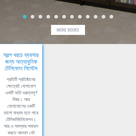
MORE BOOKS
স্বল্প খরচে ব্যবসার
জন্য অত্যাধুনিক
টেলিফোন সিস্টেম
প্রতিটি প্রতিষ্ঠানের
ক্ষেত্রেই যোগাযোগ
একটি অতি গুরুত্বপূর্ণ
বিষয়। আর
যোগাযোগের একটি
ভালো মাধ্যম হতে পারে
টেলিকমিউনিকেশন।
আর এ সমস্যার সমাধান
করতে আলফা নেট