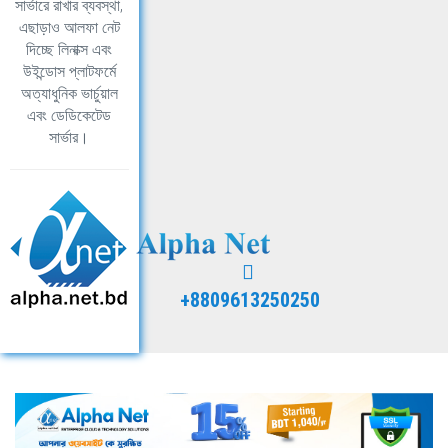
সার্ভারে রাখার ব্যবস্থা,
এছাড়াও আলফা নেট
দিচ্ছে লিনাক্স এবং
উইন্ডোস প্লাটফর্মে
অত্যাধুনিক ভার্চুয়াল
এবং ডেডিকেটেড
সার্ভার।
+8809613250250