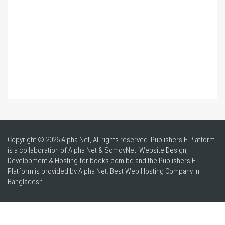
Copyright © 2026 Alpha Net, All rights reserved. Publishers E-Platform
is a collaboration of Alpha Net & SomoyNet.
Website Design
,
Development & Hosting for books.com.bd and the Publishers E-
Platform is provided by Alpha Net. Best
Web Hosting Company in
Bangladesh
.