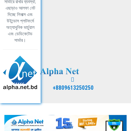
সার্ভারে রাখার ব্যবস্থা,
এছাড়াও আলফা নেট
দিচ্ছে লিনাক্স এবং
উইন্ডোস প্লাটফর্মে
অত্যাধুনিক ভার্চুয়াল
এবং ডেডিকেটেড
সার্ভার।
+8809613250250