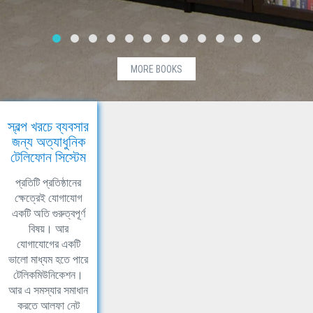
MORE BOOKS
স্বল্প খরচে ব্যবসার
জন্য অত্যাধুনিক
টেলিফোন সিস্টেম
প্রতিটি প্রতিষ্ঠানের
ক্ষেত্রেই যোগাযোগ
একটি অতি গুরুত্বপূর্ণ
বিষয়। আর
যোগাযোগের একটি
ভালো মাধ্যম হতে পারে
টেলিকমিউনিকেশন।
আর এ সমস্যার সমাধান
করতে আলফা নেট