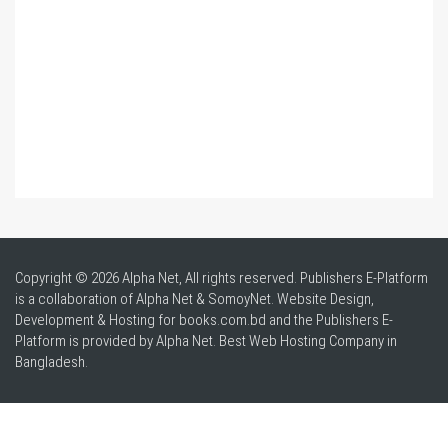
Copyright © 2026 Alpha Net, All rights reserved. Publishers E-Platform
is a collaboration of Alpha Net & SomoyNet.
Website Design
,
Development & Hosting for books.com.bd and the Publishers E-
Platform is provided by Alpha Net. Best
Web Hosting Company in
Bangladesh
.