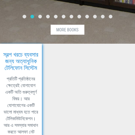
MORE BOOKS
স্বল্প খরচে ব্যবসার
জন্য অত্যাধুনিক
টেলিফোন সিস্টেম
প্রতিটি প্রতিষ্ঠানের
ক্ষেত্রেই যোগাযোগ
একটি অতি গুরুত্বপূর্ণ
বিষয়। আর
যোগাযোগের একটি
ভালো মাধ্যম হতে পারে
টেলিকমিউনিকেশন।
আর এ সমস্যার সমাধান
করতে আলফা নেট