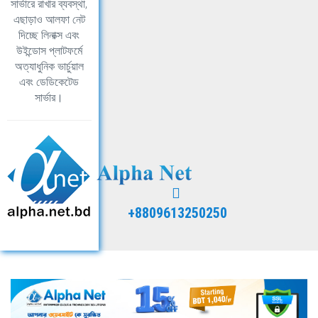
সার্ভারে রাখার ব্যবস্থা,
এছাড়াও আলফা নেট
দিচ্ছে লিনাক্স এবং
উইন্ডোস প্লাটফর্মে
অত্যাধুনিক ভার্চুয়াল
এবং ডেডিকেটেড
সার্ভার।
+8809613250250