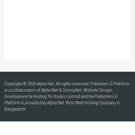
Copyright © 2026 Alpha Net, All rights reserved. Publishers E-Platform
is a collaboration of Alpha Net & SomoyNet.
Website Design
,
Development & Hosting for books.com.bd and the Publishers E-
Platform is provided by Alpha Net. Best
Web Hosting Company in
Bangladesh
.