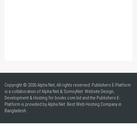
Copyright © 2026 Alpha Net, All rights reserved. Publishers E-Platform
is a collaboration of Alpha Net & SomoyNet.
Website Design
,
Development & Hosting for books.com.bd and the Publishers E-
Platform is provided by Alpha Net. Best
Web Hosting Company in
Bangladesh
.