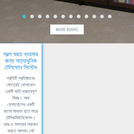
MORE BOOKS
স্বল্প খরচে ব্যবসার
জন্য অত্যাধুনিক
টেলিফোন সিস্টেম
প্রতিটি প্রতিষ্ঠানের
ক্ষেত্রেই যোগাযোগ
একটি অতি গুরুত্বপূর্ণ
বিষয়। আর
যোগাযোগের একটি
ভালো মাধ্যম হতে পারে
টেলিকমিউনিকেশন।
আর এ সমস্যার সমাধান
করতে আলফা নেট