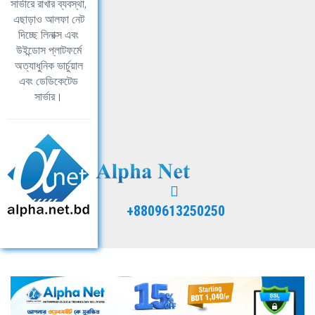
সার্ভারে রাখার ব্যবস্থা,
এছাড়াও আলফা নেট
দিচ্ছে লিনাক্স এবং
উইন্ডোস প্লাটফর্মে
অত্যাধুনিক ভার্চুয়াল
এবং ডেডিকেটেড
সার্ভার।
+8809613250250