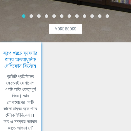
MORE BOOKS
স্বল্প খরচে ব্যবসার
জন্য অত্যাধুনিক
টেলিফোন সিস্টেম
প্রতিটি প্রতিষ্ঠানের
ক্ষেত্রেই যোগাযোগ
একটি অতি গুরুত্বপূর্ণ
বিষয়। আর
যোগাযোগের একটি
ভালো মাধ্যম হতে পারে
টেলিকমিউনিকেশন।
আর এ সমস্যার সমাধান
করতে আলফা নেট