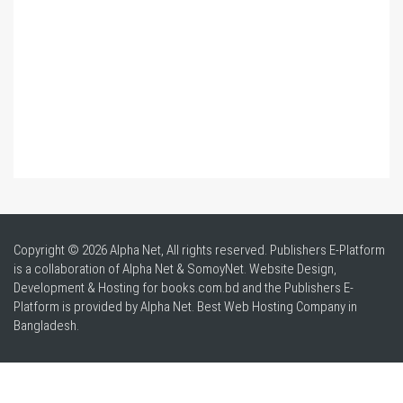
Copyright © 2026 Alpha Net, All rights reserved. Publishers E-Platform
is a collaboration of Alpha Net & SomoyNet.
Website Design
,
Development & Hosting for books.com.bd and the Publishers E-
Platform is provided by Alpha Net. Best
Web Hosting Company in
Bangladesh
.