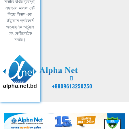
সার্ভারে রাখার ব্যবস্থা,
এছাড়াও আলফা নেট
দিচ্ছে লিনাক্স এবং
উইন্ডোস প্লাটফর্মে
অত্যাধুনিক ভার্চুয়াল
এবং ডেডিকেটেড
সার্ভার।
+8809613250250