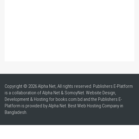
Copyright © 2026 Alpha Net, All rights reserved. Publishers E-Platform
is a collaboration of Alpha Net & SomoyNet.
Website Design
,
Development & Hosting for books.com.bd and the Publishers E-
Platform is provided by Alpha Net. Best
Web Hosting Company in
Bangladesh
.