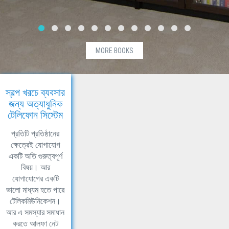
MORE BOOKS
স্বল্প খরচে ব্যবসার
জন্য অত্যাধুনিক
টেলিফোন সিস্টেম
প্রতিটি প্রতিষ্ঠানের
ক্ষেত্রেই যোগাযোগ
একটি অতি গুরুত্বপূর্ণ
বিষয়। আর
যোগাযোগের একটি
ভালো মাধ্যম হতে পারে
টেলিকমিউনিকেশন।
আর এ সমস্যার সমাধান
করতে আলফা নেট