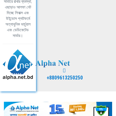
সার্ভারে রাখার ব্যবস্থা,
এছাড়াও আলফা নেট
দিচ্ছে লিনাক্স এবং
উইন্ডোস প্লাটফর্মে
অত্যাধুনিক ভার্চুয়াল
এবং ডেডিকেটেড
সার্ভার।
+8809613250250