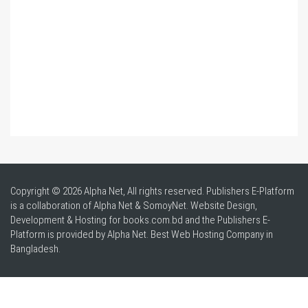
Copyright © 2026 Alpha Net, All rights reserved. Publishers E-Platform
is a collaboration of Alpha Net & SomoyNet.
Website Design
,
Development & Hosting for books.com.bd and the Publishers E-
Platform is provided by Alpha Net. Best
Web Hosting Company in
Bangladesh
.