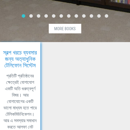
MORE BOOKS
স্বল্প খরচে ব্যবসার
জন্য অত্যাধুনিক
টেলিফোন সিস্টেম
প্রতিটি প্রতিষ্ঠানের
ক্ষেত্রেই যোগাযোগ
একটি অতি গুরুত্বপূর্ণ
বিষয়। আর
যোগাযোগের একটি
ভালো মাধ্যম হতে পারে
টেলিকমিউনিকেশন।
আর এ সমস্যার সমাধান
করতে আলফা নেট