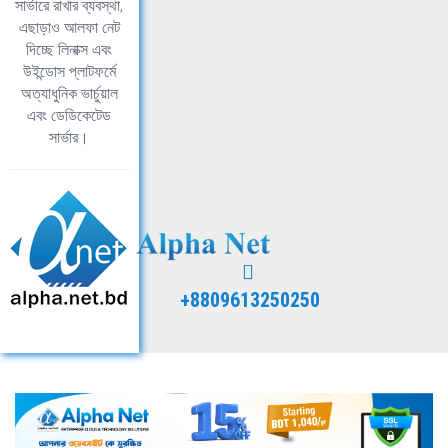
সার্ভারে রাখার ব্যবস্থা,
এছাড়াও আলফা নেট
দিচ্ছে লিনাক্স এবং
উইন্ডোস প্লাটফর্মে
অত্যাধুনিক ভার্চুয়াল
এবং ডেডিকেটেড
সার্ভার।
+8809613250250