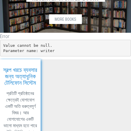
MORE BOOKS
Error:
Value cannot be null.

Parameter name: writer
স্বল্প খরচে ব্যবসার
জন্য অত্যাধুনিক
টেলিফোন সিস্টেম
প্রতিটি প্রতিষ্ঠানের
ক্ষেত্রেই যোগাযোগ
একটি অতি গুরুত্বপূর্ণ
বিষয়। আর
যোগাযোগের একটি
ভালো মাধ্যম হতে পারে