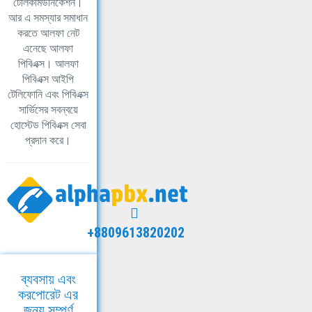
টেলিকমিউনিকেশন।
আর এ সমস্যার সমাধান
করতে আলফা নেট
এনেছে আলফা
পিবিএক্স। আলফা
পিবিএক্স আইপি
টেলিফোনি এবং পিবিএক্স
সার্ভিসের সবন্বয়ে
হোস্টেড পিবিএক্স সেবা
প্রদান করে।
+8809613820202
ব্যবসায় এবং
করপোরেট এর
জন্য সম্পূর্ণ