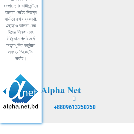
বাংলাদেশের ডাটাসেন্টারে
আলফা নেটের নিজস্ব
সার্ভারে রাখার ব্যবস্থা,
এছাড়াও আলফা নেট
দিচ্ছে লিনাক্স এবং
উইন্ডোস প্লাটফর্মে
অত্যাধুনিক ভার্চুয়াল
এবং ডেডিকেটেড
সার্ভার।
+8809613250250