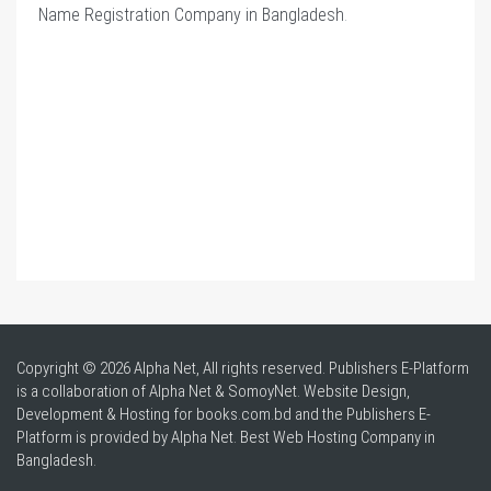
Name Registration Company in Bangladesh
.
Copyright © 2026 Alpha Net, All rights reserved. Publishers E-Platform
is a collaboration of Alpha Net & SomoyNet.
Website Design
,
Development & Hosting for books.com.bd and the Publishers E-
Platform is provided by Alpha Net. Best
Web Hosting Company in
Bangladesh
.