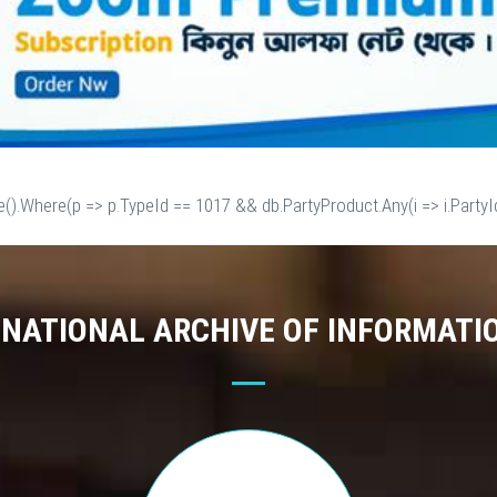
e().Where(p => p.TypeId == 1017 && db.PartyProduct.Any(i => i.PartyId
 NATIONAL ARCHIVE OF INFORMATI