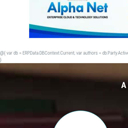
@{ var db = ERP.Data.DBContext.Current; var authors = db.Party.Activ
}
A