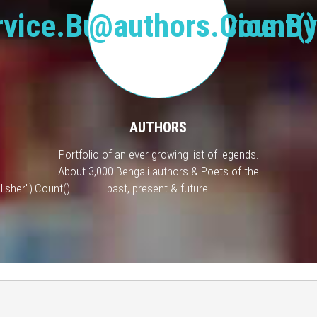
vice.BusinessService.By
@authors.Count()
AUTHORS
Portfolio of an ever growing list of legends.
About 3,000 Bengali authors & Poets of the
isher").Count()
past, present & future.