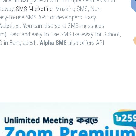
vider in Bangladesh with multiple services such
teway,
SMS Marketing
, Masking SMS, Non-
easy-to-use SMS API for developers. Easy
& Websites. You can also send SMS messages
rd). Fast and easy to use SMS Gateway for School,
O in Bangladesh.
Alpha SMS
also offers API