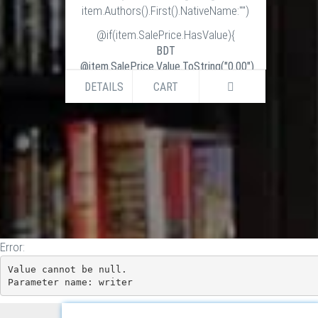
item.Authors().First().NativeName:"")
@if(item.SalePrice.HasValue){
BDT
@item.SalePrice.Value.ToString("0.00")
BDT
DETAILS
CART
@item.ListPrice.Value.ToString("0.00")
}else if (item.ListPrice.HasValue) {
BDT
@item.ListPrice.Value.ToString("0.00")
}
Error:
Value cannot be null.

Parameter name: writer