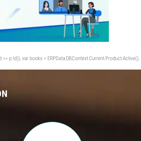
 == p.Id)); var books = ERP.Data.DBContext.Current.Product.Active();
ON