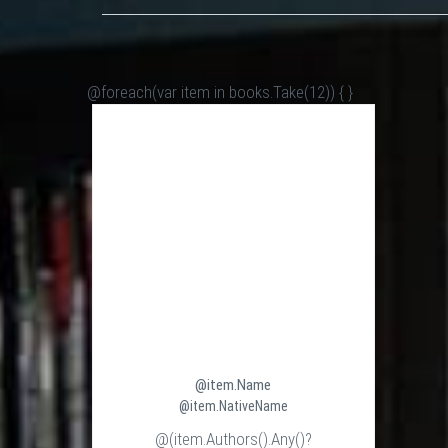
@foreach(var item in books.Take(12)) {
}
@item.Name
@item.NativeName
@(item.Authors().Any()?