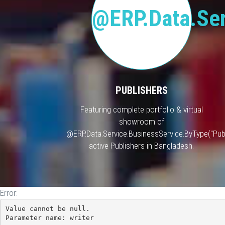
@ERP.Data.Ser
PUBLISHERS
Featuring complete portfolio & virtual
showroom of
@ERP.Data.Service.BusinessService.ByType("Publ
active Publishers in Bangladesh.
Error:
Value cannot be null.

Parameter name: writer