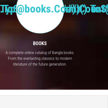
Type("Publisher").Count(
.ToString("#,###")
@books.Count().ToSt
BOOKS
A complete online catalog of Bangla books.
From the everlasting classics to modern
literature of the future generation.