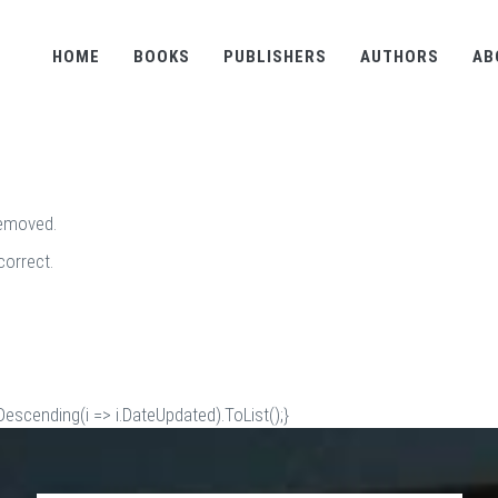
HOME
BOOKS
PUBLISHERS
AUTHORS
AB
removed.
correct.
scending(i => i.DateUpdated).ToList();}