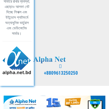
সার্ভারে রাখার ব্যবস্থা,
এছাড়াও আলফা নেট
দিচ্ছে লিনাক্স এবং
উইন্ডোস প্লাটফর্মে
অত্যাধুনিক ভার্চুয়াল
এবং ডেডিকেটেড
সার্ভার।
+8809613250250