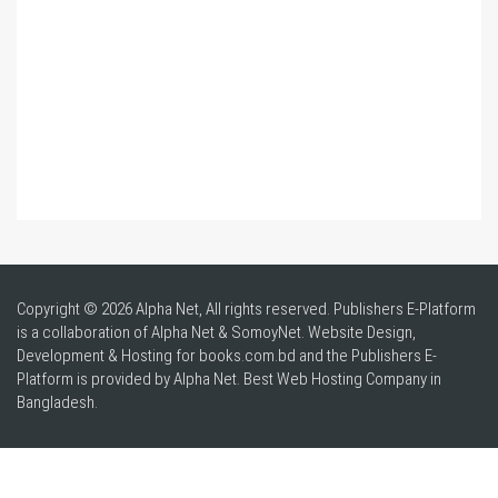
Copyright © 2026 Alpha Net, All rights reserved. Publishers E-Platform
is a collaboration of Alpha Net & SomoyNet.
Website Design
,
Development & Hosting for books.com.bd and the Publishers E-
Platform is provided by Alpha Net. Best
Web Hosting Company in
Bangladesh
.