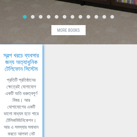
MORE BOOKS
স্বল্প খরচে ব্যবসার
জন্য অত্যাধুনিক
টেলিফোন সিস্টেম
প্রতিটি প্রতিষ্ঠানের
ক্ষেত্রেই যোগাযোগ
একটি অতি গুরুত্বপূর্ণ
বিষয়। আর
যোগাযোগের একটি
ভালো মাধ্যম হতে পারে
টেলিকমিউনিকেশন।
আর এ সমস্যার সমাধান
করতে আলফা নেট