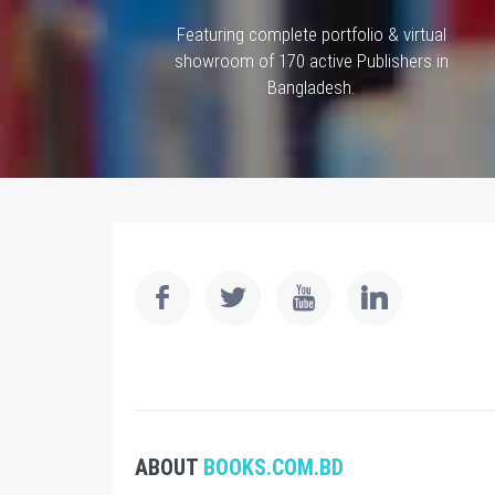
Featuring complete portfolio & virtual
showroom of 170 active Publishers in
Bangladesh.
ABOUT
BOOKS.COM.BD