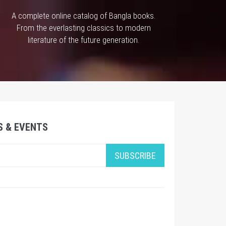
A complete online catalog of Bangla books.
From the everlasting classics to modern
literature of the future generation.
S & EVENTS
SUBSCRIBE