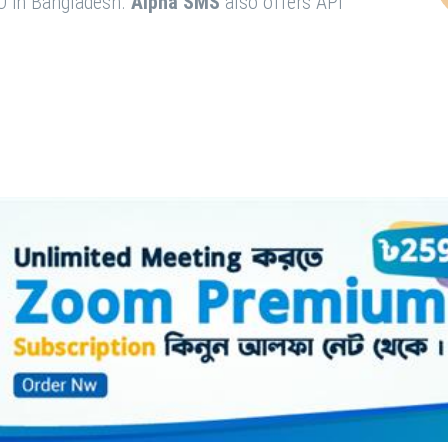
O in Bangladesh.
Alpha SMS
also offers API