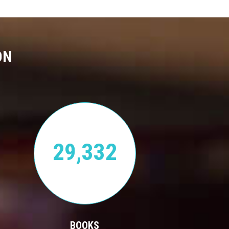
ON
29,332
BOOKS