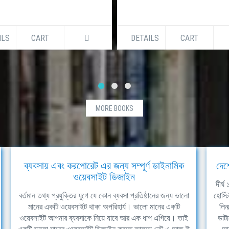
ILS
CART
DETAILS
CART
MORE BOOKS
ব্যবসায় এবং করপোরেট এর জন্য সম্পূর্ণ ডাইনামিক
দেশ
ওয়েবসাইট ডিজাইন
দীর্
বর্তমান তথ্য প্রযুক্তির যুগে যে কোন ব্যবসা প্রতিষ্ঠানের জন্য ভালো
হোস্ট
মানের একটি ওয়েবসাইট থাকা অপরিহার্য। ভালো মানের একটি
লিন
ওয়েবসাইট আপনার ব্যবসাকে নিয়ে যাবে আর এক ধাপ এগিয়ে। তাই
ডাটা