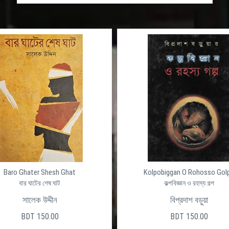
Baro Ghater Shesh Ghat
Kolpobiggan O Rohosso Gol
বার ঘাটের শেষ ঘাট
কল্পবিজ্ঞান ও রহস্য গল্প
সালেক উদ্দীন
বিপ্রদাশ বড়ুয়া
BDT 150.00
BDT 150.00