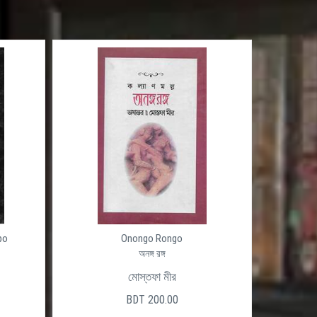
po
Onongo Rongo
অনঙ্গ রঙ্গ
মোস্তফা মীর
BDT 200.00