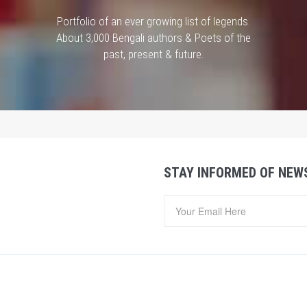
Portfolio of an ever growing list of legends.
About 3,000 Bengali authors & Poets of the
past, present & future.
STAY INFORMED OF NEW