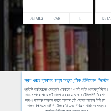
DETAILS
CART
DETA
স্বল্প খরচে ব্যবসার জন্য অত্যাধুনিক টেলিফোন সিস্টেম
প্রতিটি প্রতিষ্ঠানের ক্ষেত্রেই যোগাযোগ একটি অতি গুরুত্বপূর্ণ বিষয়।
আর যোগাযোগের একটি ভালো মাধ্যম হতে পারে টেলিকমিউনিকেশন।
আর এ সমস্যার সমাধান করতে আলফা নেট এনেছে আলফা পিবিএক্স।
আলফা পিবিএক্স আইপি টেলিফোনি এবং পিবিএক্স সার্ভিসের সবন্বয়ে