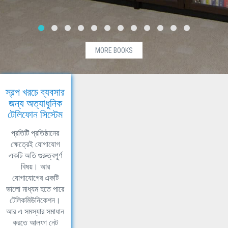
MORE BOOKS
স্বল্প খরচে ব্যবসার
জন্য অত্যাধুনিক
টেলিফোন সিস্টেম
প্রতিটি প্রতিষ্ঠানের
ক্ষেত্রেই যোগাযোগ
একটি অতি গুরুত্বপূর্ণ
বিষয়। আর
যোগাযোগের একটি
ভালো মাধ্যম হতে পারে
টেলিকমিউনিকেশন।
আর এ সমস্যার সমাধান
করতে আলফা নেট