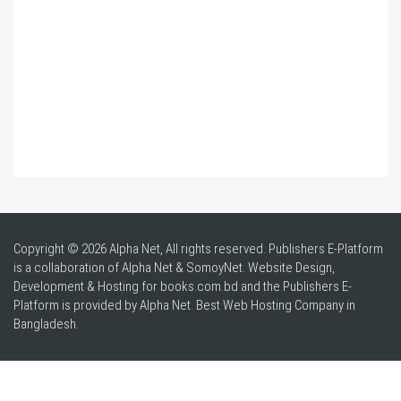
Copyright © 2026 Alpha Net, All rights reserved. Publishers E-Platform
is a collaboration of Alpha Net & SomoyNet.
Website Design
,
Development & Hosting for books.com.bd and the Publishers E-
Platform is provided by Alpha Net. Best
Web Hosting Company in
Bangladesh
.