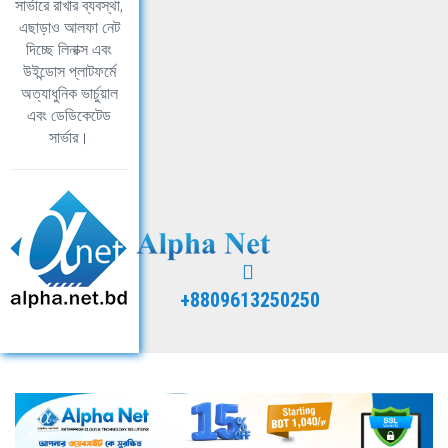
সার্ভারে রাখার ব্যবস্থা,
এছাড়াও আলফা নেট
দিচ্ছে লিনাক্স এবং
উইন্ডোস প্লাটফর্মে
অত্যাধুনিক ভার্চুয়াল
এবং ডেডিকেটেড
সার্ভার।
+8809613250250