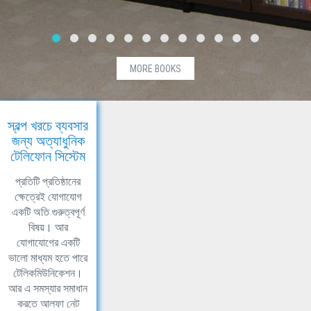
MORE BOOKS
স্বল্প খরচে ব্যবসার
জন্য অত্যাধুনিক
টেলিফোন সিস্টেম
প্রতিটি প্রতিষ্ঠানের
ক্ষেত্রেই যোগাযোগ
একটি অতি গুরুত্বপূর্ণ
বিষয়। আর
যোগাযোগের একটি
ভালো মাধ্যম হতে পারে
টেলিকমিউনিকেশন।
আর এ সমস্যার সমাধান
করতে আলফা নেট