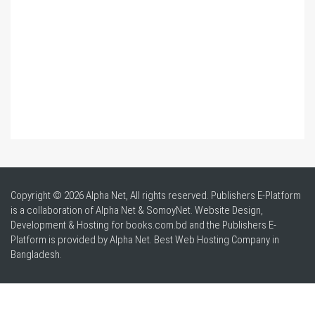
Copyright © 2026 Alpha Net, All rights reserved. Publishers E-Platform
is a collaboration of Alpha Net & SomoyNet.
Website Design
,
Development & Hosting for books.com.bd and the Publishers E-
Platform is provided by Alpha Net. Best
Web Hosting Company in
Bangladesh
.