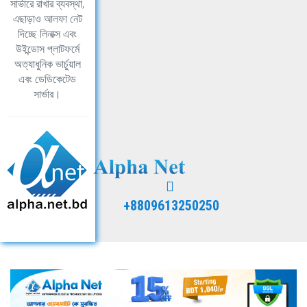
সার্ভারে রাখার ব্যবস্থা,
এছাড়াও আলফা নেট
দিচ্ছে লিনাক্স এবং
উইন্ডোস প্লাটফর্মে
অত্যাধুনিক ভার্চুয়াল
এবং ডেডিকেটেড
সার্ভার।
+8809613250250