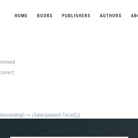
HOME
BOOKS
PUBLISHERS
AUTHORS
AB
removed.
correct.
scending(i => i.DateUpdated).ToList();}