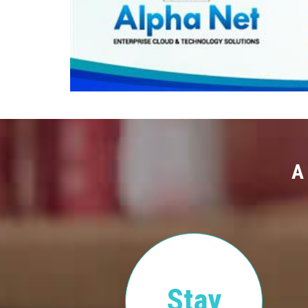
A
Stay