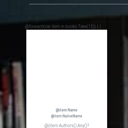
@foreach(var item in books.Take(12)) {
}
@item.Name
@item.NativeName
@(item.Authors().Any()?