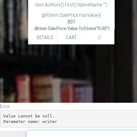
item.Authors().First().NativeName:"")
@if(item.SalePrice.HasValue){
BDT
@item.SalePrice.Value.ToString("0.00")
BDT
DETAILS
CART
@item.ListPrice.Value.ToString("0.00")
}else if (item.ListPrice.HasValue) {
BDT
@item.ListPrice.Value.ToString("0.00")
}
Error:
Value cannot be null.

Parameter name: writer