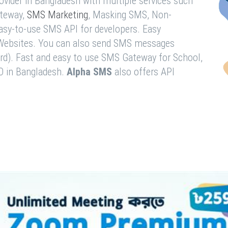
vider in Bangladesh with multiple services such
teway,
SMS Marketing
, Masking SMS, Non-
easy-to-use SMS API for developers. Easy
& Websites. You can also send SMS messages
rd). Fast and easy to use SMS Gateway for School,
O in Bangladesh.
Alpha SMS
also offers API