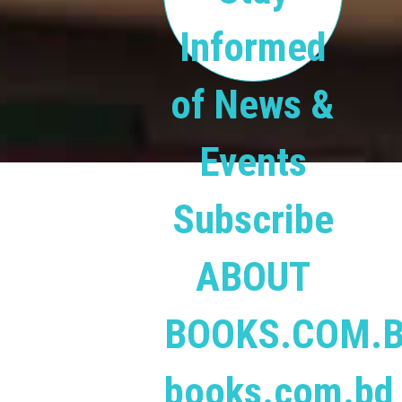
Informed
of News &
Events
Subscribe
ABOUT
BOOKS.COM.
books.com.bd