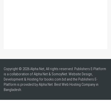
Copyright © 2026 Alpha Net, All rights reserved. Publishers E-Platform
is a collaboration of Alpha Net & SomoyNet.
Website Design
,
Development & Hosting for books.com.bd and the Publishers E-
Platform is provided by Alpha Net. Best
Web Hosting Company in
Bangladesh
.