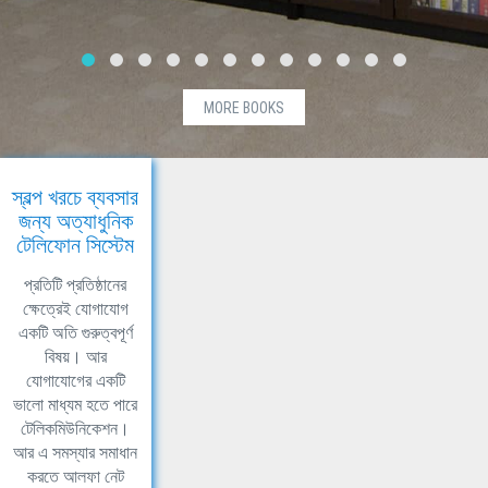
MORE BOOKS
স্বল্প খরচে ব্যবসার
জন্য অত্যাধুনিক
টেলিফোন সিস্টেম
প্রতিটি প্রতিষ্ঠানের
ক্ষেত্রেই যোগাযোগ
একটি অতি গুরুত্বপূর্ণ
বিষয়। আর
যোগাযোগের একটি
ভালো মাধ্যম হতে পারে
টেলিকমিউনিকেশন।
আর এ সমস্যার সমাধান
করতে আলফা নেট