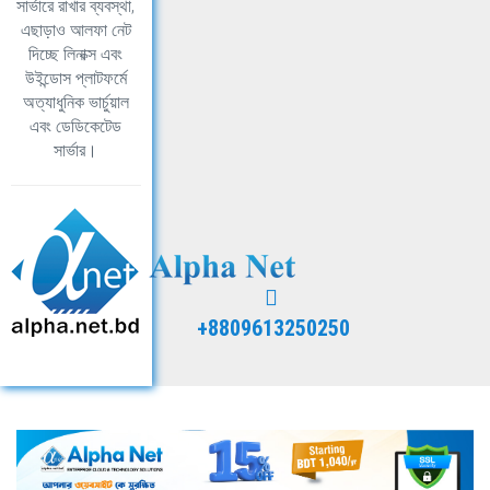
সার্ভারে রাখার ব্যবস্থা,
এছাড়াও আলফা নেট
দিচ্ছে লিনাক্স এবং
উইন্ডোস প্লাটফর্মে
অত্যাধুনিক ভার্চুয়াল
এবং ডেডিকেটেড
সার্ভার।
+8809613250250