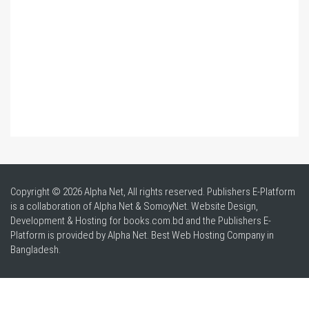
Copyright © 2026 Alpha Net, All rights reserved. Publishers E-Platform
is a collaboration of Alpha Net & SomoyNet.
Website Design
,
Development & Hosting for books.com.bd and the Publishers E-
Platform is provided by Alpha Net. Best
Web Hosting Company in
Bangladesh
.