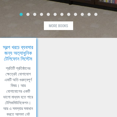
MORE BOOKS
স্বল্প খরচে ব্যবসার
জন্য অত্যাধুনিক
টেলিফোন সিস্টেম
প্রতিটি প্রতিষ্ঠানের
ক্ষেত্রেই যোগাযোগ
একটি অতি গুরুত্বপূর্ণ
বিষয়। আর
যোগাযোগের একটি
ভালো মাধ্যম হতে পারে
টেলিকমিউনিকেশন।
আর এ সমস্যার সমাধান
করতে আলফা নেট