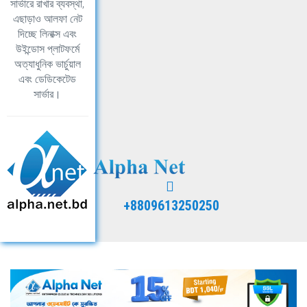
সার্ভারে রাখার ব্যবস্থা,
এছাড়াও আলফা নেট
দিচ্ছে লিনাক্স এবং
উইন্ডোস প্লাটফর্মে
অত্যাধুনিক ভার্চুয়াল
এবং ডেডিকেটেড
সার্ভার।
+8809613250250