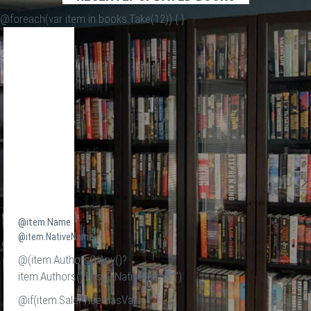
@foreach(var item in books.Take(12)) {
}
@item.Name
@item.NativeName
@(item.Authors().Any()?
item.Authors().First().NativeName:"")
@if(item.SalePrice.HasValue)