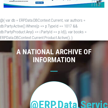
@{ var db = ERP.Data.DBContext.Current; var authors =
db.Party.Active().Where(p => p.TypeId == 1017 &&
db.PartyProduct.Any(i => i.PartyId == p.Id)); var books =
ERP.Data.DBContext.Current.Product.Active(); }
A NATIONAL ARCHIVE OF
INFORMATION
@ERP.Data.Servic