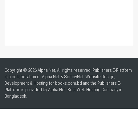
Copyright © 2026 Alpha Net, All rights reserved. Publishers E-Platform
is a collaboration of Alpha Net & SomoyNet.
Website Design
,
Development & Hosting for books.com.bd and the Publishers E-
Platform is provided by Alpha Net. Best
Web Hosting Company in
Bangladesh
.