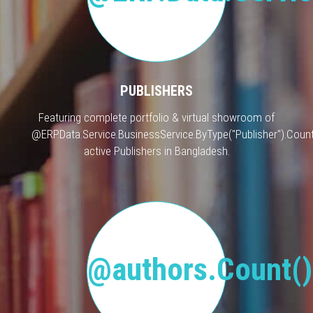
PUBLISHERS
Featuring complete portfolio & virtual showroom of
@ERP.Data.Service.BusinessService.ByType("Publisher").Count
active Publishers in Bangladesh.
@authors.Count()