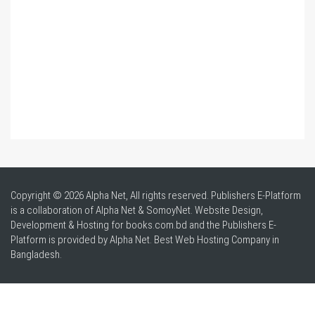
Copyright © 2026 Alpha Net, All rights reserved. Publishers E-Platform
is a collaboration of Alpha Net & SomoyNet.
Website Design
,
Development & Hosting for books.com.bd and the Publishers E-
Platform is provided by Alpha Net. Best
Web Hosting Company in
Bangladesh
.