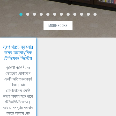
MORE BOOKS
স্বল্প খরচে ব্যবসার
জন্য অত্যাধুনিক
টেলিফোন সিস্টেম
প্রতিটি প্রতিষ্ঠানের
ক্ষেত্রেই যোগাযোগ
একটি অতি গুরুত্বপূর্ণ
বিষয়। আর
যোগাযোগের একটি
ভালো মাধ্যম হতে পারে
টেলিকমিউনিকেশন।
আর এ সমস্যার সমাধান
করতে আলফা নেট