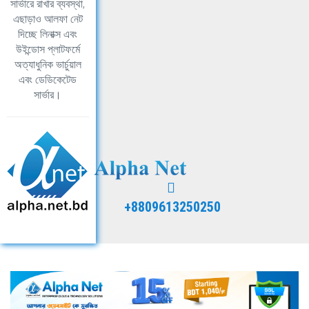
সার্ভারে রাখার ব্যবস্থা,
এছাড়াও আলফা নেট
দিচ্ছে লিনাক্স এবং
উইন্ডোস প্লাটফর্মে
অত্যাধুনিক ভার্চুয়াল
এবং ডেডিকেটেড
সার্ভার।
+8809613250250