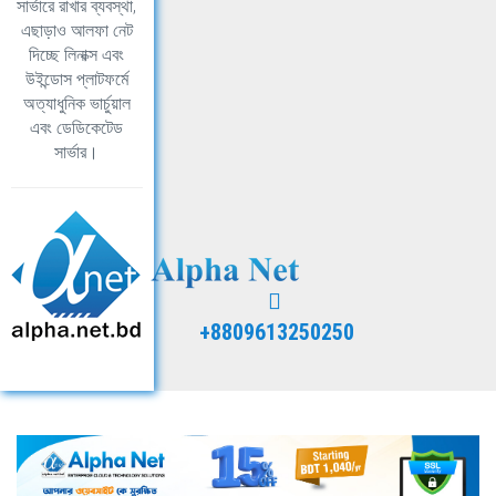
সার্ভারে রাখার ব্যবস্থা,
এছাড়াও আলফা নেট
দিচ্ছে লিনাক্স এবং
উইন্ডোস প্লাটফর্মে
অত্যাধুনিক ভার্চুয়াল
এবং ডেডিকেটেড
সার্ভার।
+8809613250250