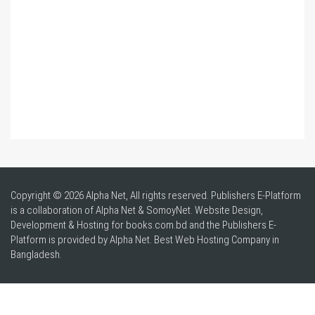
Copyright © 2026 Alpha Net, All rights reserved. Publishers E-Platform
is a collaboration of Alpha Net & SomoyNet.
Website Design
,
Development & Hosting for books.com.bd and the Publishers E-
Platform is provided by Alpha Net. Best
Web Hosting Company in
Bangladesh
.