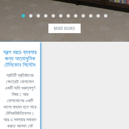
MORE BOOKS
স্বল্প খরচে ব্যবসার
জন্য অত্যাধুনিক
টেলিফোন সিস্টেম
প্রতিটি প্রতিষ্ঠানের
ক্ষেত্রেই যোগাযোগ
একটি অতি গুরুত্বপূর্ণ
বিষয়। আর
যোগাযোগের একটি
ভালো মাধ্যম হতে পারে
টেলিকমিউনিকেশন।
আর এ সমস্যার সমাধান
করতে আলফা নেট