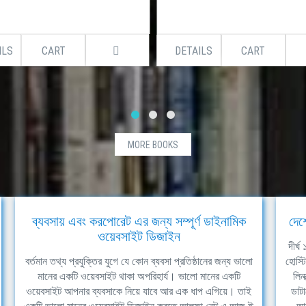
ILS
CART
DETAILS
CART
MORE BOOKS
ব্যবসায় এবং করপোরেট এর জন্য সম্পূর্ণ ডাইনামিক
দেশ
ওয়েবসাইট ডিজাইন
দীর্
বর্তমান তথ্য প্রযুক্তির যুগে যে কোন ব্যবসা প্রতিষ্ঠানের জন্য ভালো
হোস্ট
মানের একটি ওয়েবসাইট থাকা অপরিহার্য। ভালো মানের একটি
লিন
ওয়েবসাইট আপনার ব্যবসাকে নিয়ে যাবে আর এক ধাপ এগিয়ে। তাই
ডাটা