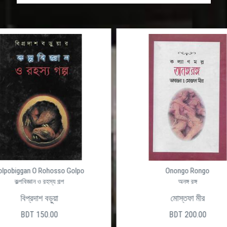
olpobiggan O Rohosso Golpo
Onongo Rongo
কল্পবিজ্ঞান ও রহস্য গল্প
অনঙ্গ রঙ্গ
বিপ্রদাশ বড়ুয়া
মোস্তফা মীর
BDT 150.00
BDT 200.00