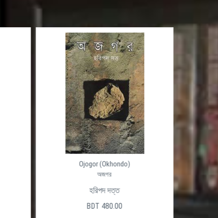
Ojogor (Okhondo)
অজগর
হরিপদ দত্ত
BDT 480.00