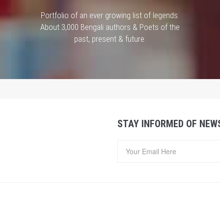
Portfolio of an ever growing list of legends.
About 3,000 Bengali authors & Poets of the
past, present & future.
STAY INFORMED OF NEW