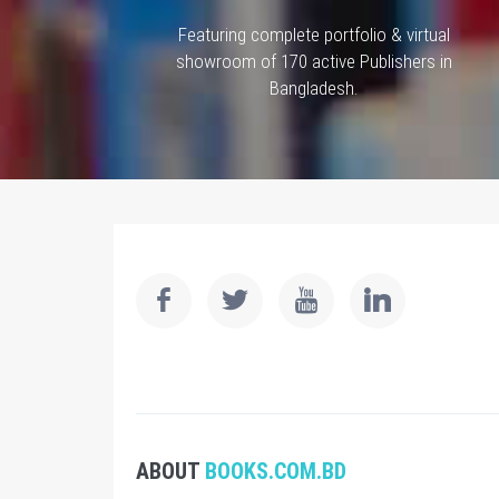
Featuring complete portfolio & virtual
showroom of 170 active Publishers in
Bangladesh.
ABOUT
BOOKS.COM.BD