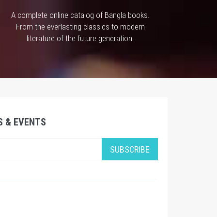
A complete online catalog of Bangla books.
From the everlasting classics to modern
literature of the future generation.
S & EVENTS
SUBSCRIBE