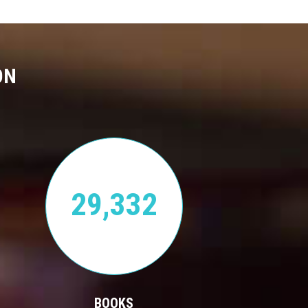
ON
29,332
BOOKS