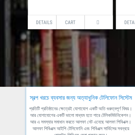
DETAILS
CART
DETA
স্বল্প খরচে ব্যবসার জন্য অত্যাধুনিক টেলিফোন সিস্টেম
প্রতিটি প্রতিষ্ঠানের ক্ষেত্রেই যোগাযোগ একটি অতি গুরুত্বপূর্ণ বিষয়।
আর যোগাযোগের একটি ভালো মাধ্যম হতে পারে টেলিকমিউনিকেশন।
আর এ সমস্যার সমাধান করতে আলফা নেট এনেছে আলফা পিবিএক্স।
আলফা পিবিএক্স আইপি টেলিফোনি এবং পিবিএক্স সার্ভিসের সবন্বয়ে