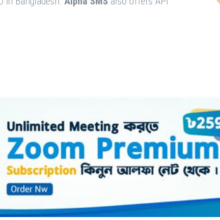
O in Bangladesh.
Alpha SMS
also offers API