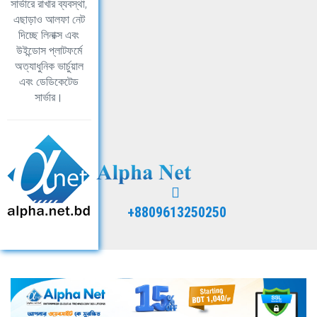
সার্ভারে রাখার ব্যবস্থা,
এছাড়াও আলফা নেট
দিচ্ছে লিনাক্স এবং
উইন্ডোস প্লাটফর্মে
অত্যাধুনিক ভার্চুয়াল
এবং ডেডিকেটেড
সার্ভার।
+8809613250250