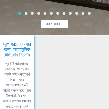
MORE BOOKS
স্বল্প খরচে ব্যবসার
জন্য অত্যাধুনিক
টেলিফোন সিস্টেম
প্রতিটি প্রতিষ্ঠানের
ক্ষেত্রেই যোগাযোগ
একটি অতি গুরুত্বপূর্ণ
বিষয়। আর
যোগাযোগের একটি
ভালো মাধ্যম হতে পারে
টেলিকমিউনিকেশন।
আর এ সমস্যার সমাধান
করতে আলফা নেট