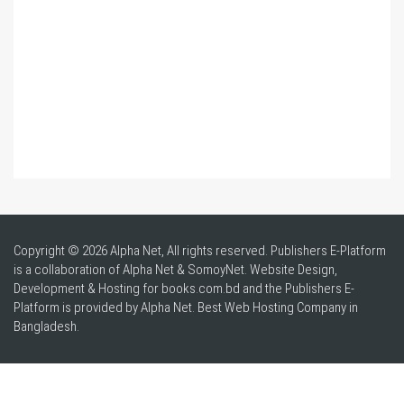
Copyright © 2026 Alpha Net, All rights reserved. Publishers E-Platform
is a collaboration of Alpha Net & SomoyNet.
Website Design
,
Development & Hosting for books.com.bd and the Publishers E-
Platform is provided by Alpha Net. Best
Web Hosting Company in
Bangladesh
.