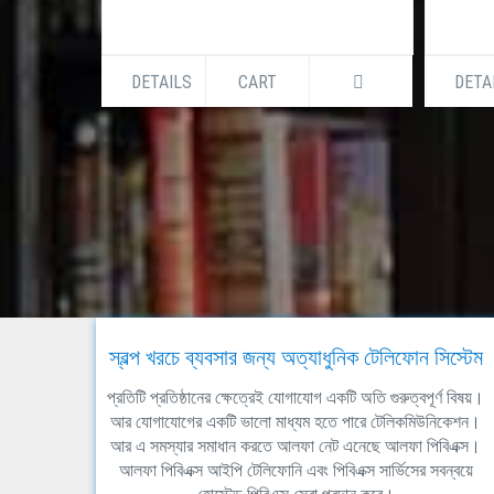
DETAILS
CART
DETA
স্বল্প খরচে ব্যবসার জন্য অত্যাধুনিক টেলিফোন সিস্টেম
প্রতিটি প্রতিষ্ঠানের ক্ষেত্রেই যোগাযোগ একটি অতি গুরুত্বপূর্ণ বিষয়।
আর যোগাযোগের একটি ভালো মাধ্যম হতে পারে টেলিকমিউনিকেশন।
আর এ সমস্যার সমাধান করতে আলফা নেট এনেছে আলফা পিবিএক্স।
আলফা পিবিএক্স আইপি টেলিফোনি এবং পিবিএক্স সার্ভিসের সবন্বয়ে