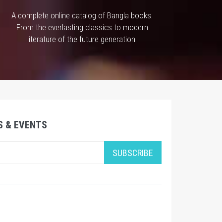
A complete online catalog of Bangla books.
From the everlasting classics to modern
literature of the future generation.
S & EVENTS
SUBSCRIBE