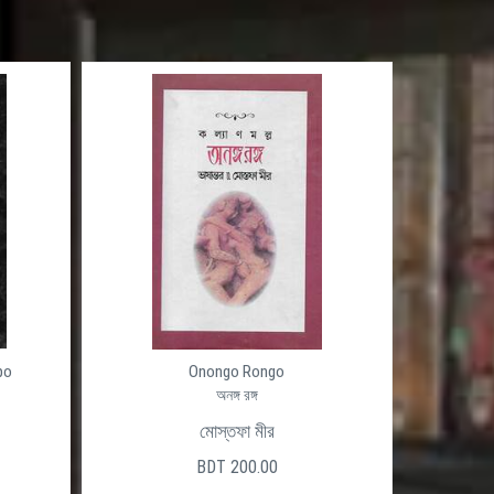
po
Onongo Rongo
অনঙ্গ রঙ্গ
মোস্তফা মীর
BDT 200.00