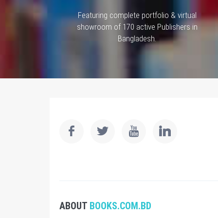
Featuring complete portfolio & virtual
showroom of 170 active Publishers in
Bangladesh.
ABOUT
BOOKS.COM.BD