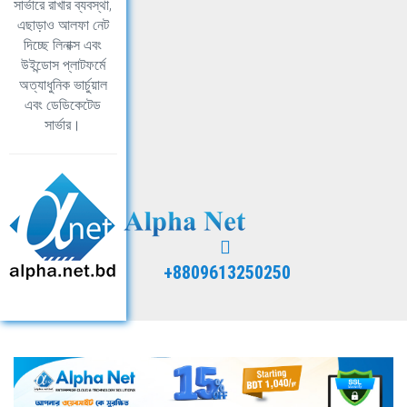
সার্ভারে রাখার ব্যবস্থা,
এছাড়াও আলফা নেট
দিচ্ছে লিনাক্স এবং
উইন্ডোস প্লাটফর্মে
অত্যাধুনিক ভার্চুয়াল
এবং ডেডিকেটেড
সার্ভার।
+8809613250250