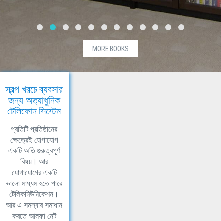
MORE BOOKS
স্বল্প খরচে ব্যবসার
জন্য অত্যাধুনিক
টেলিফোন সিস্টেম
প্রতিটি প্রতিষ্ঠানের
ক্ষেত্রেই যোগাযোগ
একটি অতি গুরুত্বপূর্ণ
বিষয়। আর
যোগাযোগের একটি
ভালো মাধ্যম হতে পারে
টেলিকমিউনিকেশন।
আর এ সমস্যার সমাধান
করতে আলফা নেট