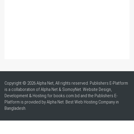
Copyright © 2026 Alpha Net, All rights reserved. Publishers E-Platform
is a collaboration of Alpha Net & SomoyNet.
Website Design
,
Development & Hosting for books.com.bd and the Publishers E-
Platform is provided by Alpha Net. Best
Web Hosting Company in
Bangladesh
.