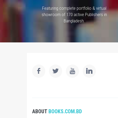
Featuring complete portfolio & virtual
showroom of 170 active Publishers in
Bangladesh.
ABOUT
BOOKS.COM.BD