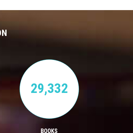
ON
29,332
BOOKS