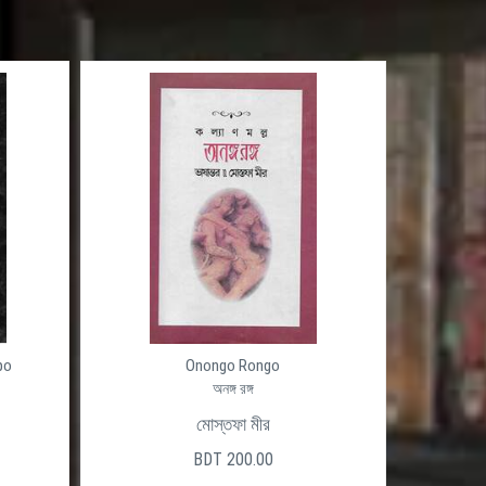
po
Onongo Rongo
অনঙ্গ রঙ্গ
মোস্তফা মীর
BDT 200.00