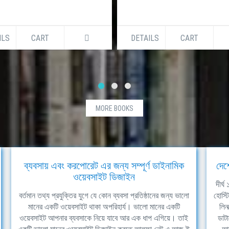
ILS
CART
DETAILS
CART
MORE BOOKS
ব্যবসায় এবং করপোরেট এর জন্য সম্পূর্ণ ডাইনামিক
দেশ
ওয়েবসাইট ডিজাইন
দীর্
বর্তমান তথ্য প্রযুক্তির যুগে যে কোন ব্যবসা প্রতিষ্ঠানের জন্য ভালো
হোস্ট
মানের একটি ওয়েবসাইট থাকা অপরিহার্য। ভালো মানের একটি
লিন
ওয়েবসাইট আপনার ব্যবসাকে নিয়ে যাবে আর এক ধাপ এগিয়ে। তাই
ডাটা