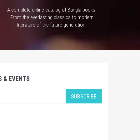
A complete online catalog of Bangla books.
From the everlasting classics to modern
literature of the future generation.
S & EVENTS
SUBSCRIBE