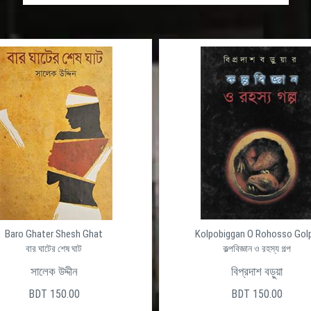
Baro Ghater Shesh Ghat
Kolpobiggan O Rohosso Gol
বার ঘাটের শেষ ঘাট
কল্পবিজ্ঞান ও রহস্য গল্প
সালেক উদ্দীন
বিপ্রদাশ বড়ুয়া
BDT 150.00
BDT 150.00