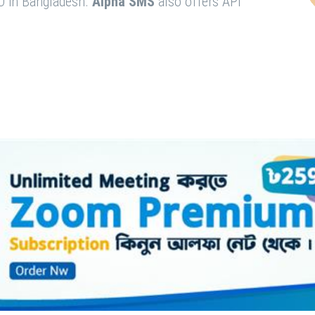
O in Bangladesh.
Alpha SMS
also offers API