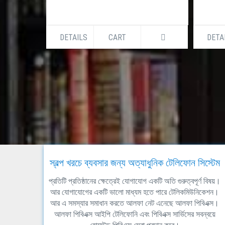
DETAILS
CART
DETA
স্বল্প খরচে ব্যবসার জন্য অত্যাধুনিক টেলিফোন সিস্টেম
প্রতিটি প্রতিষ্ঠানের ক্ষেত্রেই যোগাযোগ একটি অতি গুরুত্বপূর্ণ বিষয়।
আর যোগাযোগের একটি ভালো মাধ্যম হতে পারে টেলিকমিউনিকেশন।
আর এ সমস্যার সমাধান করতে আলফা নেট এনেছে আলফা পিবিএক্স।
আলফা পিবিএক্স আইপি টেলিফোনি এবং পিবিএক্স সার্ভিসের সবন্বয়ে