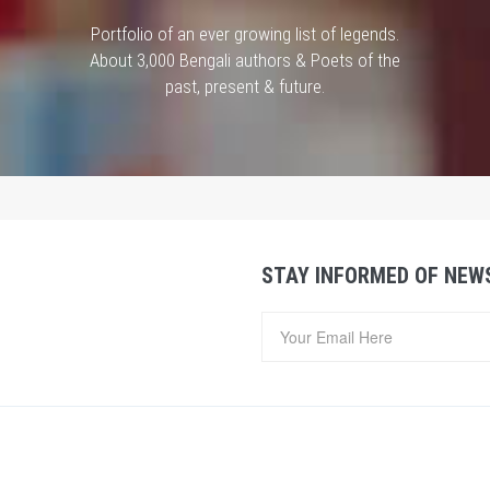
Portfolio of an ever growing list of legends.
About 3,000 Bengali authors & Poets of the
past, present & future.
STAY INFORMED OF NEW