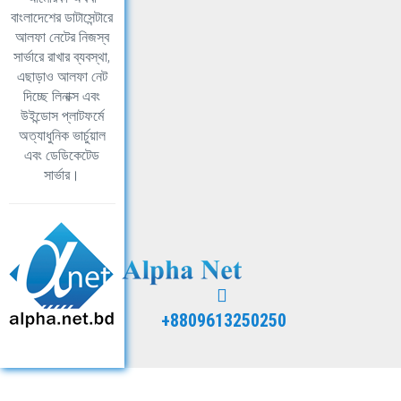
বাংলাদেশের ডাটাসেন্টারে
আলফা নেটের নিজস্ব
সার্ভারে রাখার ব্যবস্থা,
এছাড়াও আলফা নেট
দিচ্ছে লিনাক্স এবং
উইন্ডোস প্লাটফর্মে
অত্যাধুনিক ভার্চুয়াল
এবং ডেডিকেটেড
সার্ভার।
+8809613250250