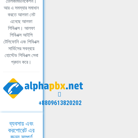
টেলিকমিউনিকেশন।
আর এ সমস্যার সমাধান
করতে আলফা নেট
এনেছে আলফা
পিবিএক্স। আলফা
পিবিএক্স আইপি
টেলিফোনি এবং পিবিএক্স
সার্ভিসের সবন্বয়ে
হোস্টেড পিবিএক্স সেবা
প্রদান করে।
+8809613820202
ব্যবসায় এবং
করপোরেট এর
জন্য সম্পূর্ণ