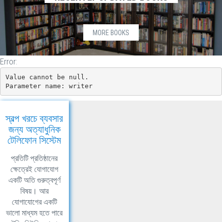
MORE BOOKS
Error:
Value cannot be null.

Parameter name: writer
স্বল্প খরচে ব্যবসার
জন্য অত্যাধুনিক
টেলিফোন সিস্টেম
প্রতিটি প্রতিষ্ঠানের
ক্ষেত্রেই যোগাযোগ
একটি অতি গুরুত্বপূর্ণ
বিষয়। আর
যোগাযোগের একটি
ভালো মাধ্যম হতে পারে