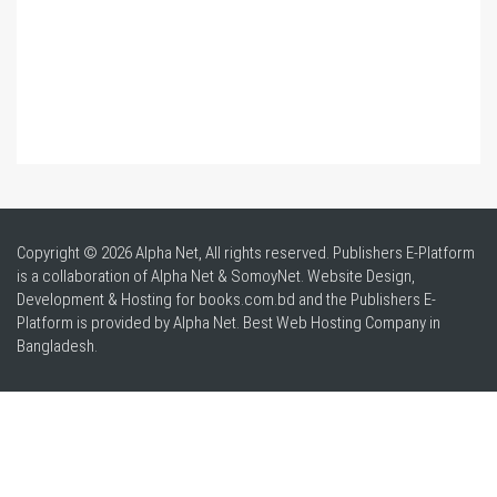
Copyright © 2026 Alpha Net, All rights reserved. Publishers E-Platform
is a collaboration of Alpha Net & SomoyNet.
Website Design
,
Development & Hosting for books.com.bd and the Publishers E-
Platform is provided by Alpha Net. Best
Web Hosting Company in
Bangladesh
.