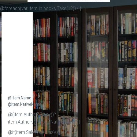
@foreach(var item in books.Take(12)) {
}
@item.Name
@item.NativeName
@(item.Authors().Any()?
item.Authors().First().NativeName:"")
@if(item.SalePrice.HasValue)