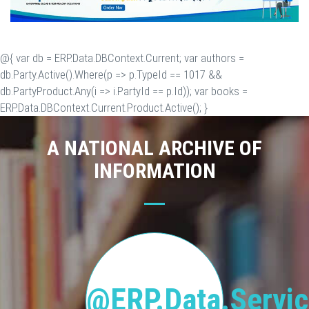
@{ var db = ERP.Data.DBContext.Current; var authors =
db.Party.Active().Where(p => p.TypeId == 1017 &&
db.PartyProduct.Any(i => i.PartyId == p.Id)); var books =
ERP.Data.DBContext.Current.Product.Active(); }
A NATIONAL ARCHIVE OF
INFORMATION
@ERP.Data.Servic