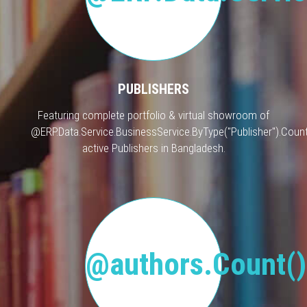
PUBLISHERS
Featuring complete portfolio & virtual showroom of
@ERP.Data.Service.BusinessService.ByType("Publisher").Count
active Publishers in Bangladesh.
@authors.Count()