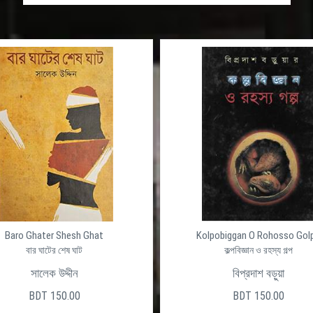
Baro Ghater Shesh Ghat
Kolpobiggan O Rohosso Gol
বার ঘাটের শেষ ঘাট
কল্পবিজ্ঞান ও রহস্য গল্প
সালেক উদ্দীন
বিপ্রদাশ বড়ুয়া
BDT 150.00
BDT 150.00