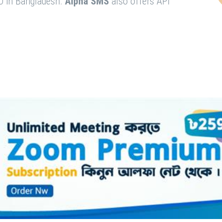
O in Bangladesh.
Alpha SMS
also offers API