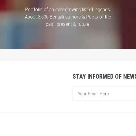
Portfolio of an ever growing list of legends.
About 3,000 Bengali authors & Poets of the
past, present & future.
STAY INFORMED OF NEW