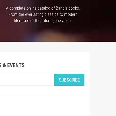
A complete online catalog of Bangla books.
From the everlasting classics to modern
literature of the future generation.
S & EVENTS
SUBSCRIBE