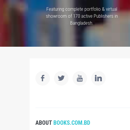
Featuring complete portfolio & virtual
showroom of 170 active Publishers in
Bangladesh.
ABOUT
BOOKS.COM.BD