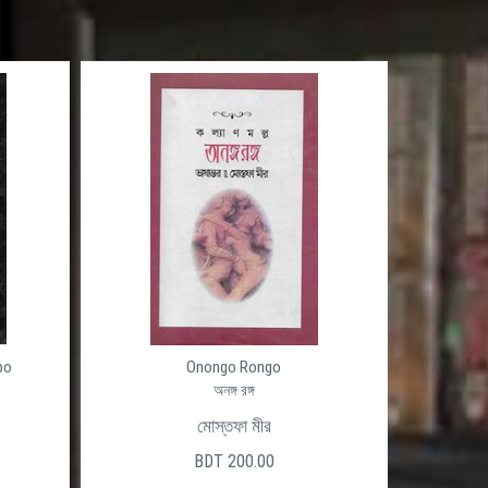
po
Onongo Rongo
অনঙ্গ রঙ্গ
মোস্তফা মীর
BDT 200.00