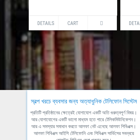
DETAILS
CART
DETA
স্বল্প খরচে ব্যবসার জন্য অত্যাধুনিক টেলিফোন সিস্টেম
প্রতিটি প্রতিষ্ঠানের ক্ষেত্রেই যোগাযোগ একটি অতি গুরুত্বপূর্ণ বিষয়।
আর যোগাযোগের একটি ভালো মাধ্যম হতে পারে টেলিকমিউনিকেশন।
আর এ সমস্যার সমাধান করতে আলফা নেট এনেছে আলফা পিবিএক্স।
আলফা পিবিএক্স আইপি টেলিফোনি এবং পিবিএক্স সার্ভিসের সবন্বয়ে