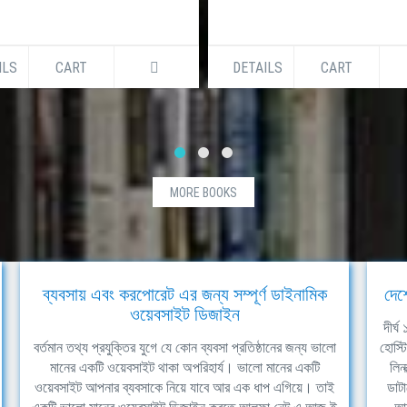
ILS
CART
DETAILS
CART
MORE BOOKS
ব্যবসায় এবং করপোরেট এর জন্য সম্পূর্ণ ডাইনামিক
দেশ
ওয়েবসাইট ডিজাইন
দীর্
বর্তমান তথ্য প্রযুক্তির যুগে যে কোন ব্যবসা প্রতিষ্ঠানের জন্য ভালো
হোস্ট
মানের একটি ওয়েবসাইট থাকা অপরিহার্য। ভালো মানের একটি
লিন
ওয়েবসাইট আপনার ব্যবসাকে নিয়ে যাবে আর এক ধাপ এগিয়ে। তাই
ডাটা