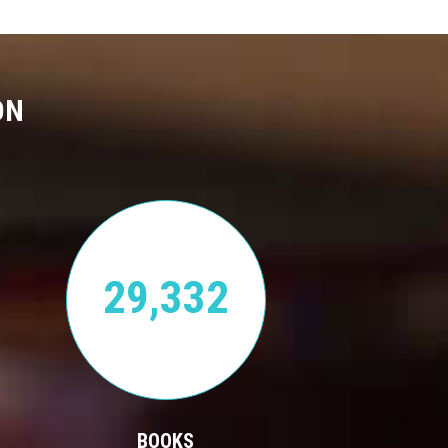
ON
29,332
BOOKS