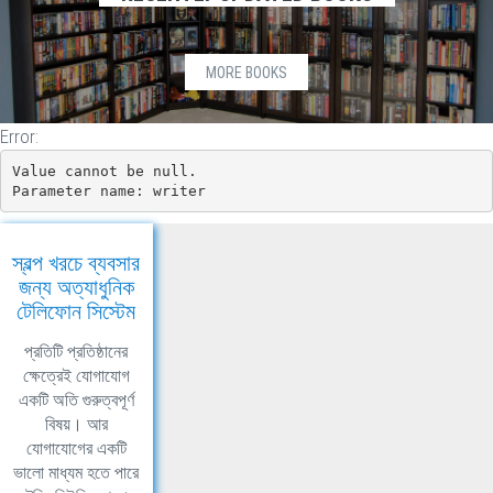
MORE BOOKS
Error:
Value cannot be null.

Parameter name: writer
স্বল্প খরচে ব্যবসার
জন্য অত্যাধুনিক
টেলিফোন সিস্টেম
প্রতিটি প্রতিষ্ঠানের
ক্ষেত্রেই যোগাযোগ
একটি অতি গুরুত্বপূর্ণ
বিষয়। আর
যোগাযোগের একটি
ভালো মাধ্যম হতে পারে