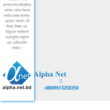
বাংলাদেশের ডাটাসেন্টারে
আলফা নেটের নিজস্ব
সার্ভারে রাখার ব্যবস্থা,
এছাড়াও আলফা নেট
দিচ্ছে লিনাক্স এবং
উইন্ডোস প্লাটফর্মে
অত্যাধুনিক ভার্চুয়াল
এবং ডেডিকেটেড
সার্ভার।
+8809613250250