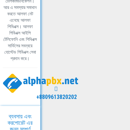
টেলিকমিউনিকেশন।
আর এ সমস্যার সমাধান
করতে আলফা নেট
এনেছে আলফা
পিবিএক্স। আলফা
পিবিএক্স আইপি
টেলিফোনি এবং পিবিএক্স
সার্ভিসের সবন্বয়ে
হোস্টেড পিবিএক্স সেবা
প্রদান করে।
+8809613820202
ব্যবসায় এবং
করপোরেট এর
জন্য সম্পূর্ণ