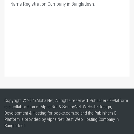
Name Registration Company in Bangladesh
.
Copyright © 2026 Alpha Net, All rights reserved. Publishers E-Platform
is a collaboration of Alpha Net & SomoyNet.
Website Design
,
Development & Hosting for books.com.bd and the Publishers E-
Platform is provided by Alpha Net. Best
Web Hosting Company in
Bangladesh
.