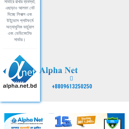
সার্ভারে রাখার ব্যবস্থা,
এছাড়াও আলফা নেট
দিচ্ছে লিনাক্স এবং
উইন্ডোস প্লাটফর্মে
অত্যাধুনিক ভার্চুয়াল
এবং ডেডিকেটেড
সার্ভার।
+8809613250250