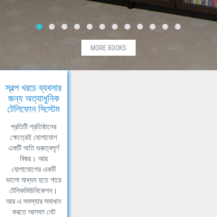
MORE BOOKS
স্বল্প খরচে ব্যবসার
জন্য অত্যাধুনিক
টেলিফোন সিস্টেম
প্রতিটি প্রতিষ্ঠানের
ক্ষেত্রেই যোগাযোগ
একটি অতি গুরুত্বপূর্ণ
বিষয়। আর
যোগাযোগের একটি
ভালো মাধ্যম হতে পারে
টেলিকমিউনিকেশন।
আর এ সমস্যার সমাধান
করতে আলফা নেট