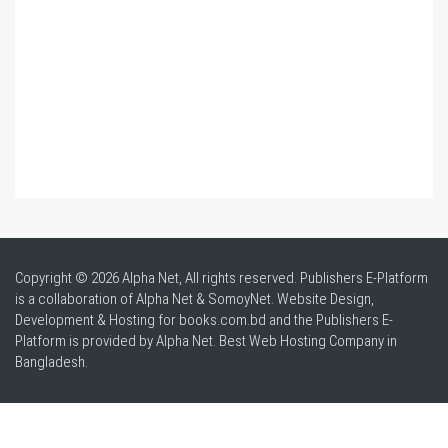
Copyright © 2026 Alpha Net, All rights reserved. Publishers E-Platform
is a collaboration of Alpha Net & SomoyNet.
Website Design
,
Development & Hosting for books.com.bd and the Publishers E-
Platform is provided by Alpha Net. Best
Web Hosting Company in
Bangladesh
.