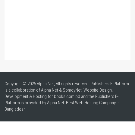
Copyright © 2026 Alpha Net, All rights reserved. Publishers E-Platform
is a collaboration of Alpha Net & SomoyNet.
Website Design
,
Development & Hosting for books.com.bd and the Publishers E-
Platform is provided by Alpha Net. Best
Web Hosting Company in
Bangladesh
.