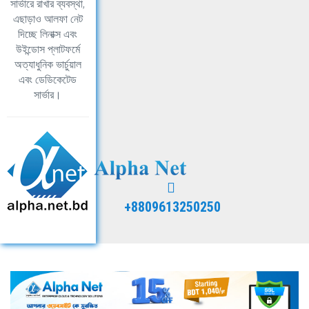
সার্ভারে রাখার ব্যবস্থা,
এছাড়াও আলফা নেট
দিচ্ছে লিনাক্স এবং
উইন্ডোস প্লাটফর্মে
অত্যাধুনিক ভার্চুয়াল
এবং ডেডিকেটেড
সার্ভার।
+8809613250250