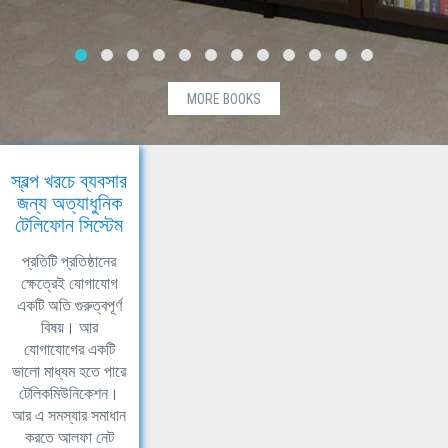
MORE BOOKS
স্বল্প খরচে ব্যবসার
জন্য অত্যাধুনিক
টেলিফোন সিস্টেম
প্রতিটি প্রতিষ্ঠানের
ক্ষেত্রেই যোগাযোগ
একটি অতি গুরুত্বপূর্ণ
বিষয়। আর
যোগাযোগের একটি
ভালো মাধ্যম হতে পারে
টেলিকমিউনিকেশন।
আর এ সমস্যার সমাধান
করতে আলফা নেট