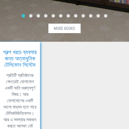
MORE BOOKS
স্বল্প খরচে ব্যবসার
জন্য অত্যাধুনিক
টেলিফোন সিস্টেম
প্রতিটি প্রতিষ্ঠানের
ক্ষেত্রেই যোগাযোগ
একটি অতি গুরুত্বপূর্ণ
বিষয়। আর
যোগাযোগের একটি
ভালো মাধ্যম হতে পারে
টেলিকমিউনিকেশন।
আর এ সমস্যার সমাধান
করতে আলফা নেট