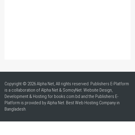
Copyright © 2026 Alpha Net, All rights reserved. Publishers E-Platform
is a collaboration of Alpha Net & SomoyNet.
Website Design
,
Development & Hosting for books.com.bd and the Publishers E-
Platform is provided by Alpha Net. Best
Web Hosting Company in
Bangladesh
.