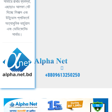
সার্ভারে রাখার ব্যবস্থা,
এছাড়াও আলফা নেট
দিচ্ছে লিনাক্স এবং
উইন্ডোস প্লাটফর্মে
অত্যাধুনিক ভার্চুয়াল
এবং ডেডিকেটেড
সার্ভার।
+8809613250250