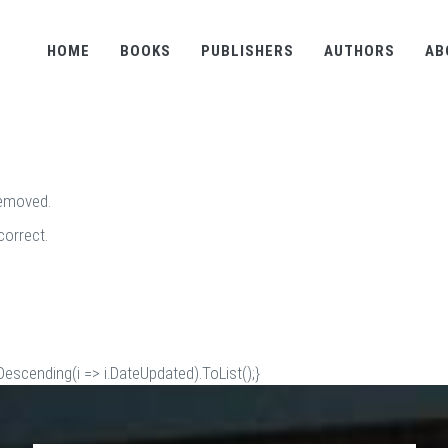
HOME
BOOKS
PUBLISHERS
AUTHORS
AB
removed.
correct.
scending(i => i.DateUpdated).ToList();}