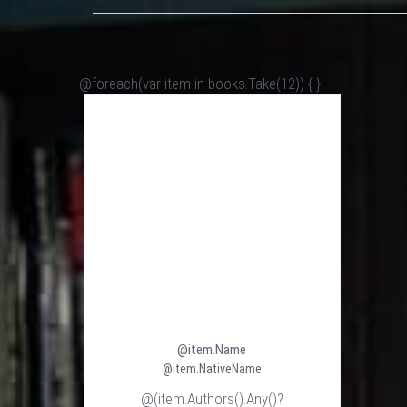
@foreach(var item in books.Take(12)) {
}
@item.Name
@item.NativeName
@(item.Authors().Any()?