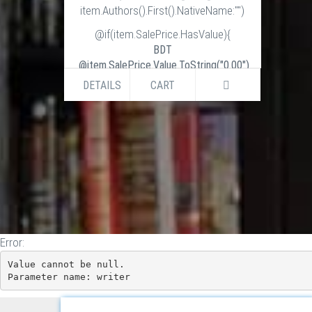
item.Authors().First().NativeName:"")
@if(item.SalePrice.HasValue){
BDT
@item.SalePrice.Value.ToString("0.00")
BDT
DETAILS
CART
@item.ListPrice.Value.ToString("0.00")
}else if (item.ListPrice.HasValue) {
BDT
@item.ListPrice.Value.ToString("0.00")
}
Error:
Value cannot be null.

Parameter name: writer