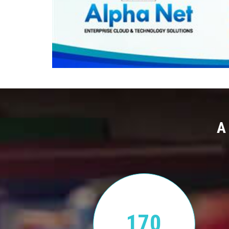
A
170