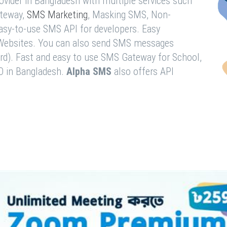
vider in Bangladesh with multiple services such
teway,
SMS Marketing
, Masking SMS, Non-
easy-to-use SMS API for developers. Easy
& Websites. You can also send SMS messages
rd). Fast and easy to use SMS Gateway for School,
O in Bangladesh.
Alpha SMS
also offers API