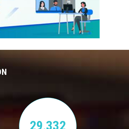
ON
29,332