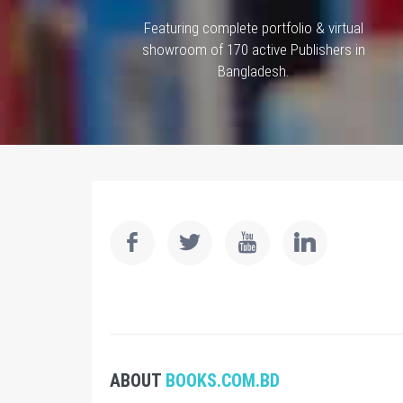
Featuring complete portfolio & virtual
showroom of 170 active Publishers in
Bangladesh.
ABOUT
BOOKS.COM.BD