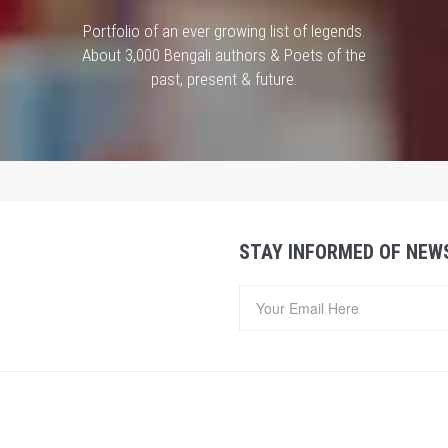
Portfolio of an ever growing list of legends.
About 3,000 Bengali authors & Poets of the
past, present & future.
STAY INFORMED OF NEW