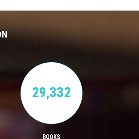
ON
29,332
BOOKS