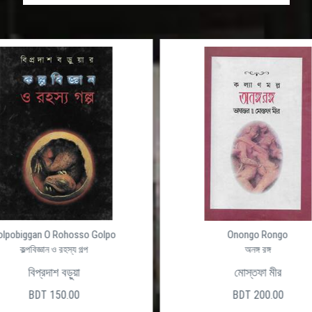
olpobiggan O Rohosso Golpo
Onongo Rongo
কল্পবিজ্ঞান ও রহস্য গল্প
অনঙ্গ রঙ্গ
বিপ্রদাশ বড়ুয়া
মোস্তফা মীর
BDT 150.00
BDT 200.00