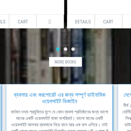
ILS
CART
DETAILS
CART
MORE BOOKS
ব্যবসায় এবং করপোরেট এর জন্য সম্পূর্ণ ডাইনামিক
দেশ
ওয়েবসাইট ডিজাইন
দীর্
বর্তমান তথ্য প্রযুক্তির যুগে যে কোন ব্যবসা প্রতিষ্ঠানের জন্য ভালো
হোস্ট
মানের একটি ওয়েবসাইট থাকা অপরিহার্য। ভালো মানের একটি
লিন
ওয়েবসাইট আপনার ব্যবসাকে নিয়ে যাবে আর এক ধাপ এগিয়ে। তাই
ডাটা