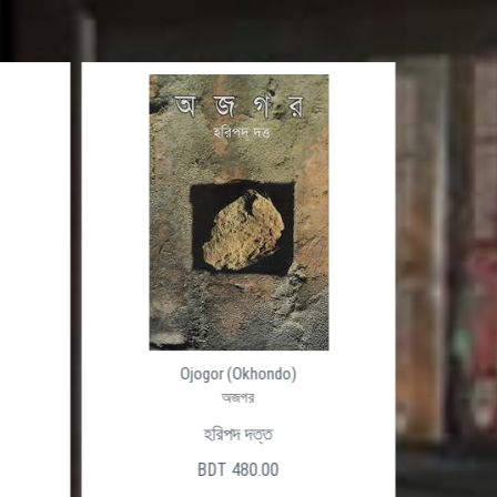
Ojogor (Okhondo)
অজগর
হরিপদ দত্ত
BDT 480.00