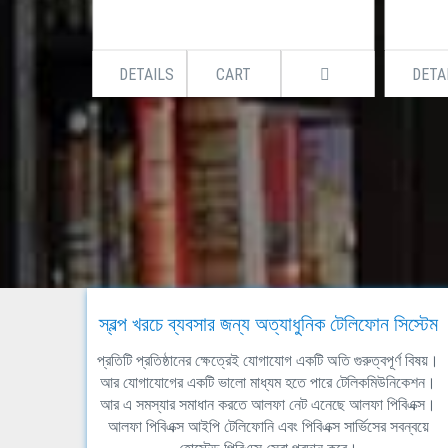
DETAILS
CART
DETA
স্বল্প খরচে ব্যবসার জন্য অত্যাধুনিক টেলিফোন সিস্টেম
প্রতিটি প্রতিষ্ঠানের ক্ষেত্রেই যোগাযোগ একটি অতি গুরুত্বপূর্ণ বিষয়।
আর যোগাযোগের একটি ভালো মাধ্যম হতে পারে টেলিকমিউনিকেশন।
আর এ সমস্যার সমাধান করতে আলফা নেট এনেছে আলফা পিবিএক্স।
আলফা পিবিএক্স আইপি টেলিফোনি এবং পিবিএক্স সার্ভিসের সবন্বয়ে