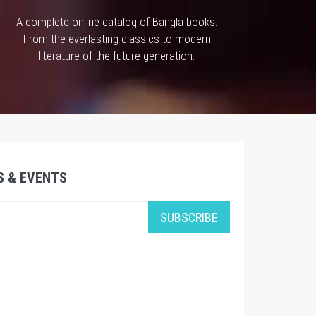
A complete online catalog of Bangla books.
From the everlasting classics to modern
literature of the future generation.
S & EVENTS
SUBSCRIBE