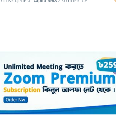
O in Bangladesh.
Alpha SMS
also offers API