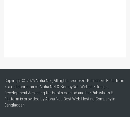
Copyright © 2026 Alpha Net, All rights reserved. Publishers E-Platform
is a collaboration of Alpha Net & SomoyNet.
Website Design
,
Development & Hosting for books.com.bd and the Publishers E-
Platform is provided by Alpha Net. Best
Web Hosting Company in
Bangladesh
.