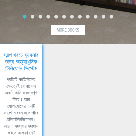
MORE BOOKS
স্বল্প খরচে ব্যবসার
জন্য অত্যাধুনিক
টেলিফোন সিস্টেম
প্রতিটি প্রতিষ্ঠানের
ক্ষেত্রেই যোগাযোগ
একটি অতি গুরুত্বপূর্ণ
বিষয়। আর
যোগাযোগের একটি
ভালো মাধ্যম হতে পারে
টেলিকমিউনিকেশন।
আর এ সমস্যার সমাধান
করতে আলফা নেট