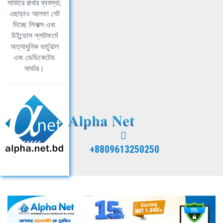
সার্ভারে রাখার ব্যবস্থা,
এছাড়াও আলফা নেট
দিচ্ছে লিনাক্স এবং
উইন্ডোস প্লাটফর্মে
অত্যাধুনিক ভার্চুয়াল
এবং ডেডিকেটেড
সার্ভার।
+8809613250250