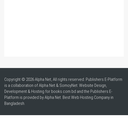
Copyright © 2026 Alpha Net, All rights reserved. Publishers E-Platform
is a collaboration of Alpha Net & SomoyNet.
Website Design
,
Development & Hosting for books.com.bd and the Publishers E-
Platform is provided by Alpha Net. Best
Web Hosting Company in
Bangladesh
.