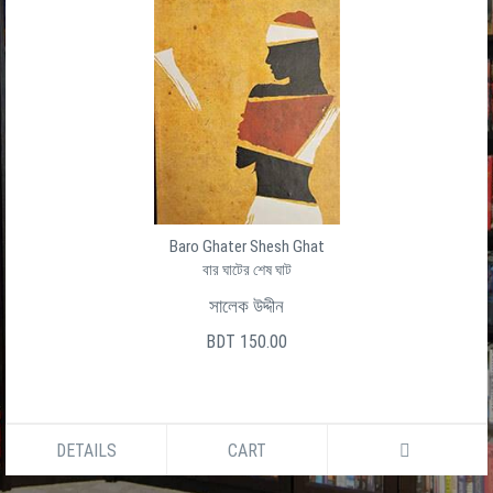
Kolpobiggan O Rohosso Golpo
কল্পবিজ্ঞান ও রহস্য গল্প
বিপ্রদাশ বড়ুয়া
BDT 150.00
DETAILS
CART