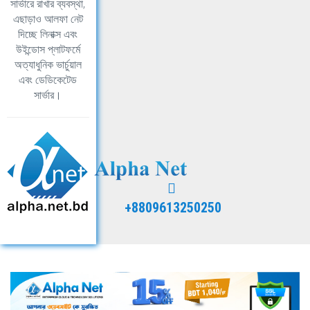
সার্ভারে রাখার ব্যবস্থা,
এছাড়াও আলফা নেট
দিচ্ছে লিনাক্স এবং
উইন্ডোস প্লাটফর্মে
অত্যাধুনিক ভার্চুয়াল
এবং ডেডিকেটেড
সার্ভার।
+8809613250250