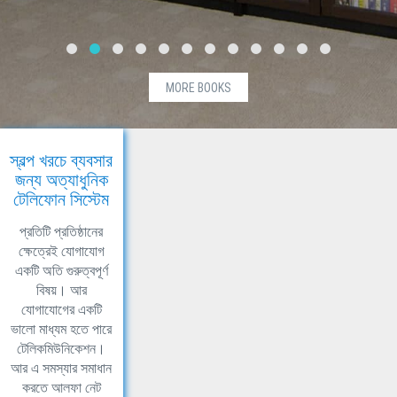
MORE BOOKS
স্বল্প খরচে ব্যবসার
জন্য অত্যাধুনিক
টেলিফোন সিস্টেম
প্রতিটি প্রতিষ্ঠানের
ক্ষেত্রেই যোগাযোগ
একটি অতি গুরুত্বপূর্ণ
বিষয়। আর
যোগাযোগের একটি
ভালো মাধ্যম হতে পারে
টেলিকমিউনিকেশন।
আর এ সমস্যার সমাধান
করতে আলফা নেট