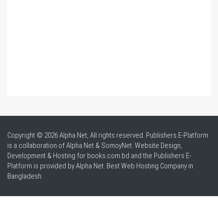
Copyright © 2026 Alpha Net, All rights reserved. Publishers E-Platform
is a collaboration of Alpha Net & SomoyNet.
Website Design
,
Development & Hosting for books.com.bd and the Publishers E-
Platform is provided by Alpha Net. Best
Web Hosting Company in
Bangladesh
.