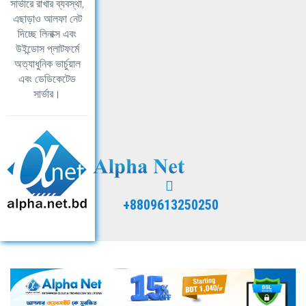
সার্ভারে রাখার ব্যবস্থা,
এছাড়াও আলফা নেট
দিচ্ছে লিনাক্স এবং
উইন্ডোস প্লাটফর্মে
অত্যাধুনিক ভার্চুয়াল
এবং ডেডিকেটেড
সার্ভার।
+8809613250250