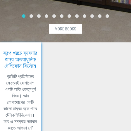
MORE BOOKS
স্বল্প খরচে ব্যবসার
জন্য অত্যাধুনিক
টেলিফোন সিস্টেম
প্রতিটি প্রতিষ্ঠানের
ক্ষেত্রেই যোগাযোগ
একটি অতি গুরুত্বপূর্ণ
বিষয়। আর
যোগাযোগের একটি
ভালো মাধ্যম হতে পারে
টেলিকমিউনিকেশন।
আর এ সমস্যার সমাধান
করতে আলফা নেট