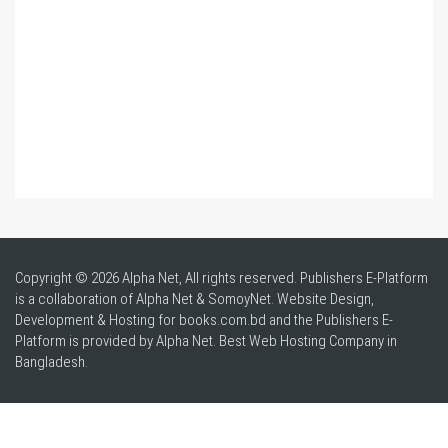
Copyright © 2026 Alpha Net, All rights reserved. Publishers E-Platform
is a collaboration of Alpha Net & SomoyNet.
Website Design
,
Development & Hosting for books.com.bd and the Publishers E-
Platform is provided by Alpha Net. Best
Web Hosting Company in
Bangladesh
.