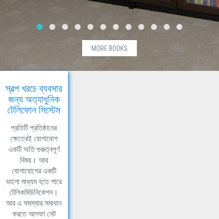
MORE BOOKS
স্বল্প খরচে ব্যবসার
জন্য অত্যাধুনিক
টেলিফোন সিস্টেম
প্রতিটি প্রতিষ্ঠানের
ক্ষেত্রেই যোগাযোগ
একটি অতি গুরুত্বপূর্ণ
বিষয়। আর
যোগাযোগের একটি
ভালো মাধ্যম হতে পারে
টেলিকমিউনিকেশন।
আর এ সমস্যার সমাধান
করতে আলফা নেট