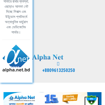
সার্ভারে রাখার ব্যবস্থা,
এছাড়াও আলফা নেট
দিচ্ছে লিনাক্স এবং
উইন্ডোস প্লাটফর্মে
অত্যাধুনিক ভার্চুয়াল
এবং ডেডিকেটেড
সার্ভার।
+8809613250250