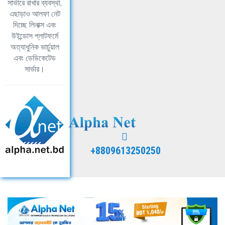
সার্ভারে রাখার ব্যবস্থা,
এছাড়াও আলফা নেট
দিচ্ছে লিনাক্স এবং
উইন্ডোস প্লাটফর্মে
অত্যাধুনিক ভার্চুয়াল
এবং ডেডিকেটেড
সার্ভার।
+8809613250250