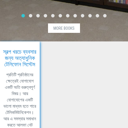
MORE BOOKS
স্বল্প খরচে ব্যবসার
জন্য অত্যাধুনিক
টেলিফোন সিস্টেম
প্রতিটি প্রতিষ্ঠানের
ক্ষেত্রেই যোগাযোগ
একটি অতি গুরুত্বপূর্ণ
বিষয়। আর
যোগাযোগের একটি
ভালো মাধ্যম হতে পারে
টেলিকমিউনিকেশন।
আর এ সমস্যার সমাধান
করতে আলফা নেট