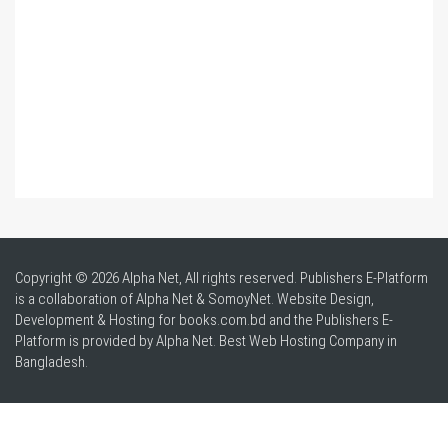
Copyright © 2026 Alpha Net, All rights reserved. Publishers E-Platform
is a collaboration of Alpha Net & SomoyNet.
Website Design
,
Development & Hosting for books.com.bd and the Publishers E-
Platform is provided by Alpha Net. Best
Web Hosting Company in
Bangladesh
.