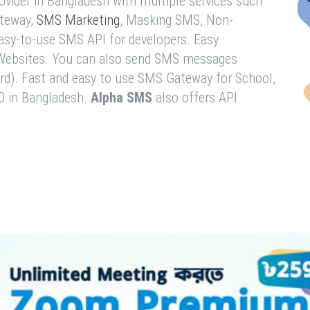
vider in Bangladesh with multiple services such
teway,
SMS Marketing
, Masking SMS, Non-
easy-to-use SMS API for developers. Easy
& Websites. You can also send SMS messages
rd). Fast and easy to use SMS Gateway for School,
O in Bangladesh.
Alpha SMS
also offers API