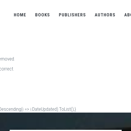
HOME
BOOKS
PUBLISHERS
AUTHORS
AB
removed.
correct.
scending(i => i.DateUpdated).ToList();}