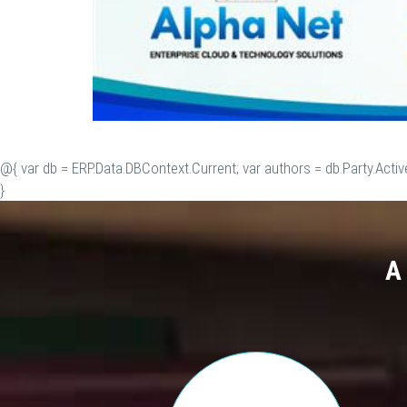
@{ var db = ERP.Data.DBContext.Current; var authors = db.Party.Activ
}
A