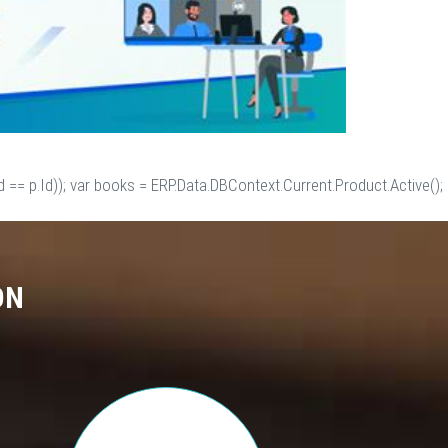
 == p.Id)); var books = ERP.Data.DBContext.Current.Product.Active();
ON