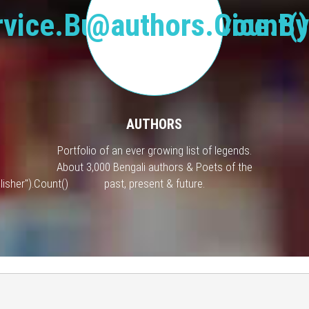
vice.BusinessService.By
@authors.Count()
AUTHORS
Portfolio of an ever growing list of legends.
About 3,000 Bengali authors & Poets of the
isher").Count()
past, present & future.