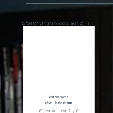
@foreach(var item in books.Take(12)) {
}
@item.Name
@item.NativeName
@(item.Authors().Any()?