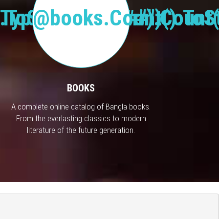
Type("Publisher").Count(
.ToString("#,###")
@books.Count().ToSt
BOOKS
A complete online catalog of Bangla books.
From the everlasting classics to modern
literature of the future generation.