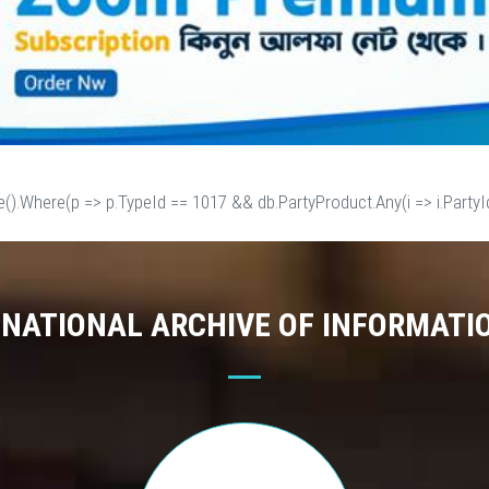
e().Where(p => p.TypeId == 1017 && db.PartyProduct.Any(i => i.PartyId
 NATIONAL ARCHIVE OF INFORMATI