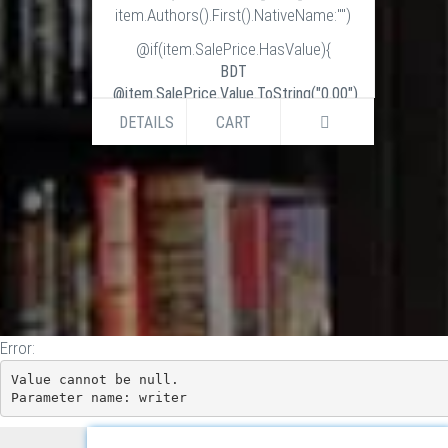
item.Authors().First().NativeName:"")
@if(item.SalePrice.HasValue){
BDT
@item.SalePrice.Value.ToString("0.00")
BDT
DETAILS
CART
@item.ListPrice.Value.ToString("0.00")
}else if (item.ListPrice.HasValue) {
BDT
@item.ListPrice.Value.ToString("0.00")
}
Error:
Value cannot be null.

Parameter name: writer