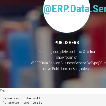
@ERP.Data.Ser
PUBLISHERS
Featuring complete portfolio & virtual
showroom of
@ERP.Data.Service.BusinessService.ByType("Publ
active Publishers in Bangladesh.
Error:
Value cannot be null.

Parameter name: writer