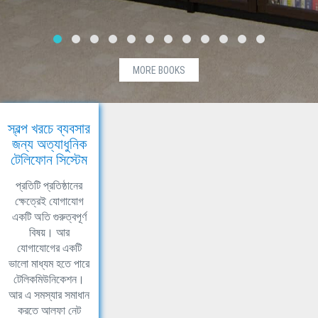
MORE BOOKS
স্বল্প খরচে ব্যবসার
জন্য অত্যাধুনিক
টেলিফোন সিস্টেম
প্রতিটি প্রতিষ্ঠানের
ক্ষেত্রেই যোগাযোগ
একটি অতি গুরুত্বপূর্ণ
বিষয়। আর
যোগাযোগের একটি
ভালো মাধ্যম হতে পারে
টেলিকমিউনিকেশন।
আর এ সমস্যার সমাধান
করতে আলফা নেট