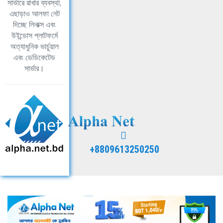
সার্ভারে রাখার ব্যবস্থা,
এছাড়াও আলফা নেট
দিচ্ছে লিনাক্স এবং
উইন্ডোস প্লাটফর্মে
অত্যাধুনিক ভার্চুয়াল
এবং ডেডিকেটেড
সার্ভার।
+8809613250250