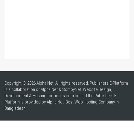
Copyright © 2026 Alpha Net, All rights reserved. Publishers E-Platform
is a collaboration of Alpha Net & SomoyNet.
Website Design
,
Development & Hosting for books.com.bd and the Publishers E-
Platform is provided by Alpha Net. Best
Web Hosting Company in
Bangladesh
.