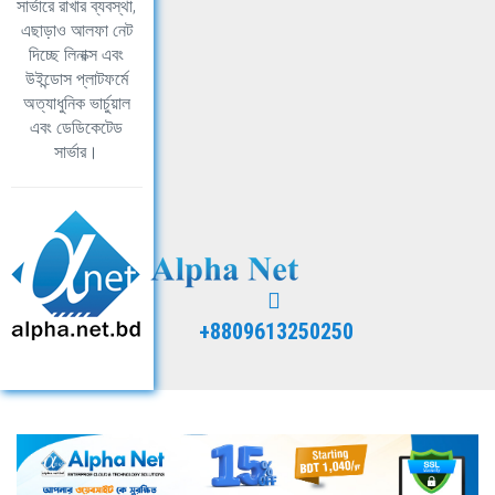
সার্ভারে রাখার ব্যবস্থা,
এছাড়াও আলফা নেট
দিচ্ছে লিনাক্স এবং
উইন্ডোস প্লাটফর্মে
অত্যাধুনিক ভার্চুয়াল
এবং ডেডিকেটেড
সার্ভার।
+8809613250250