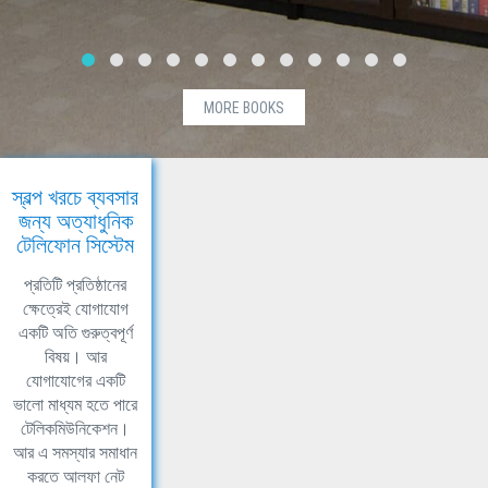
MORE BOOKS
স্বল্প খরচে ব্যবসার
জন্য অত্যাধুনিক
টেলিফোন সিস্টেম
প্রতিটি প্রতিষ্ঠানের
ক্ষেত্রেই যোগাযোগ
একটি অতি গুরুত্বপূর্ণ
বিষয়। আর
যোগাযোগের একটি
ভালো মাধ্যম হতে পারে
টেলিকমিউনিকেশন।
আর এ সমস্যার সমাধান
করতে আলফা নেট