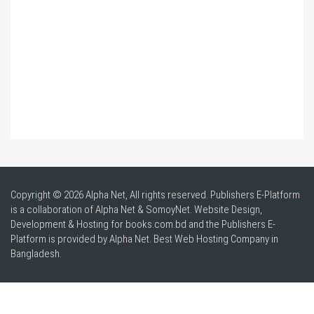
Copyright © 2026 Alpha Net, All rights reserved. Publishers E-Platform
is a collaboration of Alpha Net & SomoyNet.
Website Design
,
Development & Hosting for books.com.bd and the Publishers E-
Platform is provided by Alpha Net. Best
Web Hosting Company in
Bangladesh
.