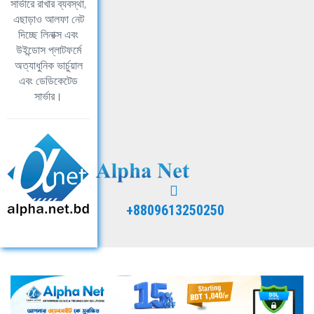
সার্ভারে রাখার ব্যবস্থা,
এছাড়াও আলফা নেট
দিচ্ছে লিনাক্স এবং
উইন্ডোস প্লাটফর্মে
অত্যাধুনিক ভার্চুয়াল
এবং ডেডিকেটেড
সার্ভার।
+8809613250250