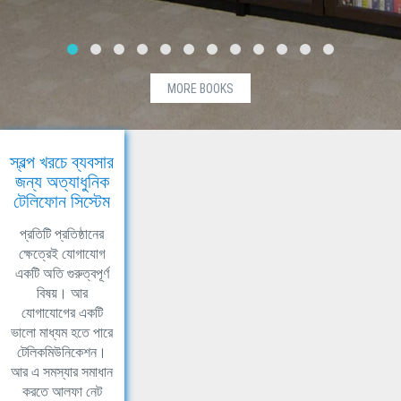
MORE BOOKS
স্বল্প খরচে ব্যবসার
জন্য অত্যাধুনিক
টেলিফোন সিস্টেম
প্রতিটি প্রতিষ্ঠানের
ক্ষেত্রেই যোগাযোগ
একটি অতি গুরুত্বপূর্ণ
বিষয়। আর
যোগাযোগের একটি
ভালো মাধ্যম হতে পারে
টেলিকমিউনিকেশন।
আর এ সমস্যার সমাধান
করতে আলফা নেট