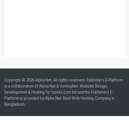
Copyright © 2026 Alpha Net, All rights reserved. Publishers E-Platform
is a collaboration of Alpha Net & SomoyNet.
Website Design
,
Development & Hosting for books.com.bd and the Publishers E-
Platform is provided by Alpha Net. Best
Web Hosting Company in
Bangladesh
.